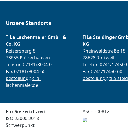
Unsere Standorte
TiLa Lachenmaier GmbH &
TiLa Steidinger Gm
Co. KG
KG
Reisersberg 8
Rheinwaldstraße 18
73655 Plüderhausen
78628 Rottweil
Telefon 07181/8004-0
Telefon 0741/17450-
Fax 07181/8004-60
Fax 0741/17450-60
bestellung@tila-
bestellung@tila-steid
lachenmaier.de
Für Sie zertifiziert
ASC-C-00812
ISO 22000:2018
Schwerpunkt