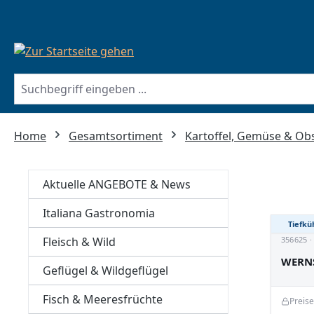
springen
Zur Hauptnavigation springen
Home
Gesamtsortiment
Kartoffel, Gemüse & Ob
Aktuelle ANGEBOTE & News
Italiana Gastronomia
Tiefkü
Fleisch & Wild
356625 
WERNS
Geflügel & Wildgeflügel
Fisch & Meeresfrüchte
Preis