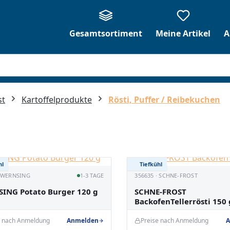
Gesamtsortiment
Meine Artikel
A
st
Kartoffelprodukte
Rösti, Puffer / Reibekuchen
hl
Tiefkühl
· WERNSING
1-3 TAGE
356635 · SCHNE-FROST
ING Potato Burger 120 g
SCHNE-FROST
BackofenTellerrösti 150 
e nach Anmeldung
Anmelden
Preise nach Anmeldung
A