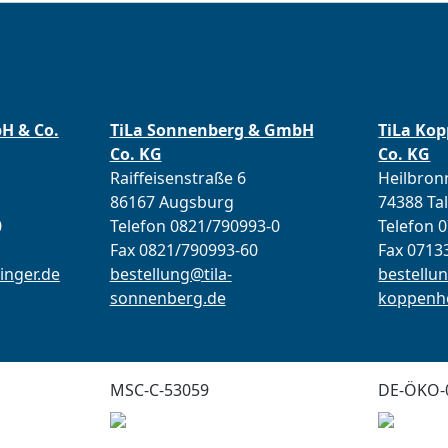
bH & Co.
TiLa Sonnenberg & GmbH
TiLa Ko
Co. KG
Co. KG
Raiffeisenstraße 6
Heilbronn
86167 Augsburg
74388 Ta
0
Telefon 0821/790993-0
Telefon 
Fax 0821/790993-60
Fax 0713
inger.de
bestellung@tila-
bestellun
sonnenberg.de
koppenho
MSC-C-53059
DE-ÖKO-