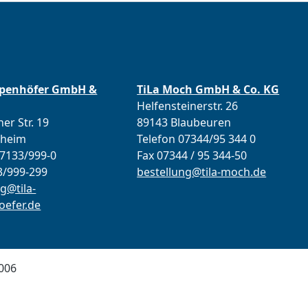
ppenhöfer GmbH &
TiLa Moch GmbH & Co. KG
Helfensteinerstr. 26
er Str. 19
89143 Blaubeuren
lheim
Telefon 07344/95 344 0
07133/999-0
Fax 07344 / 95 344-50
3/999-299
bestellung@tila-moch.de
g@tila-
efer.de
006