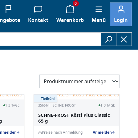
0
ngebote
Kontakt
Warenkorb
Menü
Login
Tiefkühl
1-3 TAGE
356664 · SCHNE-FROST
1-3 TAGE
SCHNE-FROST Rösti Plus Classic
g
65 g
nmelden
Preise nach Anmeldung
Anmelden