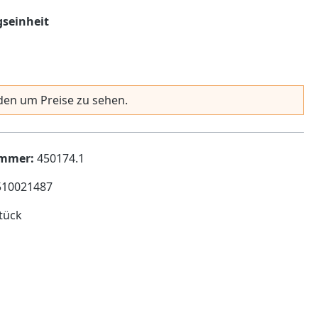
auswählen
seinheit
en um Preise zu sehen.
ummer:
450174.1
510021487
tück