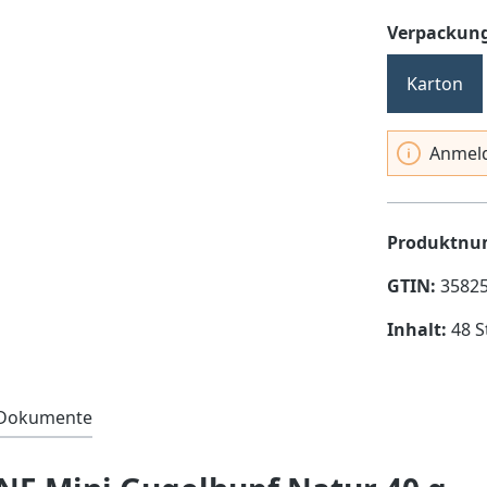
Verpackung
Karton
Anmeld
Produktn
GTIN:
3582
Inhalt:
48 S
& Dokumente