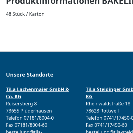
Produktinformationen BAKELIN
48 Stück / Karton
Unsere Standorte
TiLa Lachenmaier GmbH &
TiLa Steidinger Gm
Co. KG
KG
Reisersberg 8
Rheinwaldstraße 18
73655 Plüderhausen
78628 Rottweil
Telefon 07181/8004-0
Telefon 0741/17450-
Fax 07181/8004-60
Fax 0741/17450-60
bestellung@tila-
bestellung@tila-steid