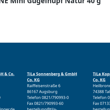
E Mini Gugelhupf Natur 40 g
bH & Co.
TiLa Sonnenberg & GmbH
TiLa Ko
Co. KG
Co. KG
Raiffeisenstraße 6
Heilbronn
86167 Augsburg
74388 Ta
0
Telefon 0821/790993-0
Telefon 
Fax 0821/790993-60
Fax 0713
inger.de
bestellung@tila-
bestellun