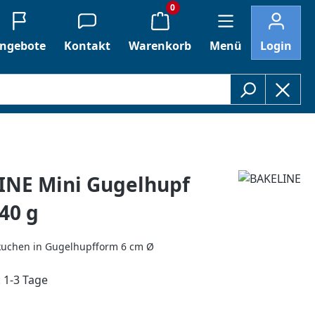
0
ngebote
Kontakt
Warenkorb
Menü
Login
INE Mini Gugelhupf
40 g
kuchen in Gugelhupfform 6 cm Ø
: 1-3 Tage