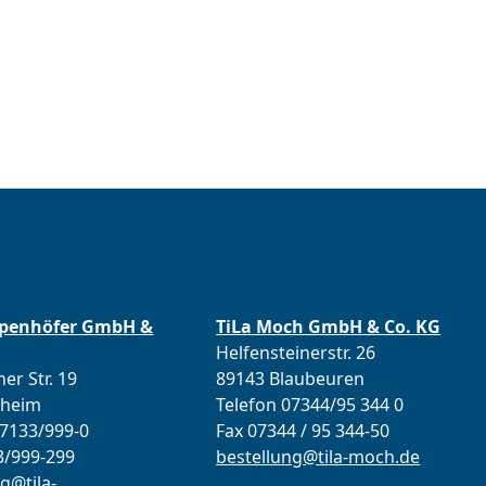
ppenhöfer GmbH &
TiLa Moch GmbH & Co. KG
Helfensteinerstr. 26
er Str. 19
89143 Blaubeuren
lheim
Telefon 07344/95 344 0
07133/999-0
Fax 07344 / 95 344-50
3/999-299
bestellung@tila-moch.de
g@tila-