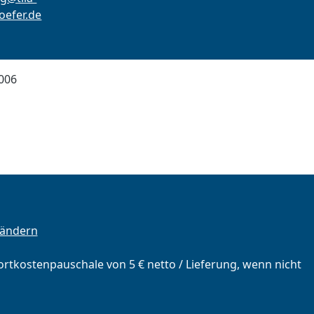
efer.de
006
 ändern
portkostenpauschale von 5 € netto / Lieferung, wenn nicht