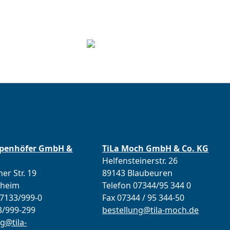
ppenhöfer GmbH &
TiLa Moch GmbH & Co. KG
Helfensteinerstr. 26
er Str. 19
89143 Blaubeuren
lheim
Telefon 07344/95 344 0
07133/999-0
Fax 07344 / 95 344-50
3/999-299
bestellung@tila-moch.de
g@tila-