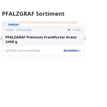
Produktgalerie überspringen
PFALZGRAF Sortiment
Tiefkühl
Tiefküh
451058 ·
450231 · PFALZGRAF
1-3 TAGE
PFALZ
PFALZGRAF Premium Frankfurter Kranz
Café B
2400 g
Preise nach Anmeldung
Anmelden
Preise