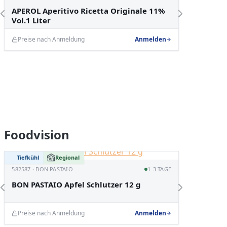
APOLL
APEROL Aperitivo Ricetta Originale 11%
Knusp
Vol.1 Liter
Preise nach Anmeldung
Anmelden
Preise
Produktgalerie überspringen
Foodvision
Tiefkühl
Regional
Tiefküh
582585 ·
582587 · BON PASTAIO
1-3 TAGE
BON PA
BON PASTAIO Apfel Schlutzer 12 g
Art
Preise nach Anmeldung
Anmelden
Preise