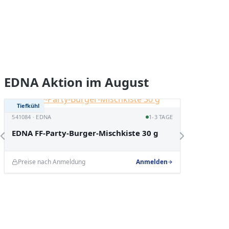
Produktgalerie überspringen
EDNA Aktion im August
Tiefkühl
Tiefküh
453481 ·
541084 · EDNA
1-3 TAGE
EDNA C
EDNA FF-Party-Burger-Mischkiste 30 g
Preise nach Anmeldung
Anmelden
Preise