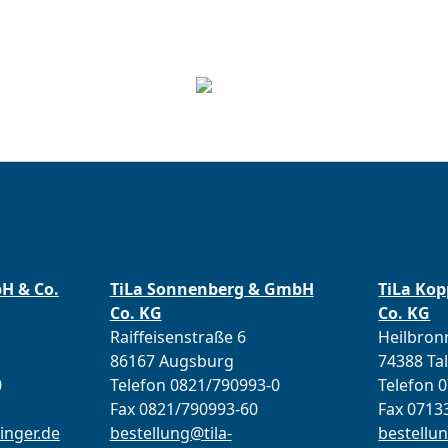
bH & Co.
TiLa Sonnenberg & GmbH
TiLa Ko
Co. KG
Co. KG
Raiffeisenstraße 6
Heilbronn
86167 Augsburg
74388 Ta
0
Telefon 0821/790993-0
Telefon 
Fax 0821/790993-60
Fax 0713
inger.de
bestellung@tila-
bestellun