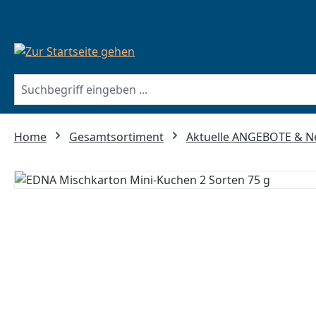
springen
Zur Hauptnavigation springen
Home
Gesamtsortiment
Aktuelle ANGEBOTE & 
Bildergalerie überspringen