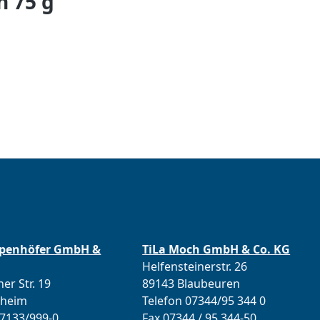
n 75 g
ppenhöfer GmbH &
TiLa Moch GmbH & Co. KG
Helfensteinerstr. 26
er Str. 19
89143 Blaubeuren
lheim
Telefon 07344/95 344 0
07133/999-0
Fax 07344 / 95 344-50