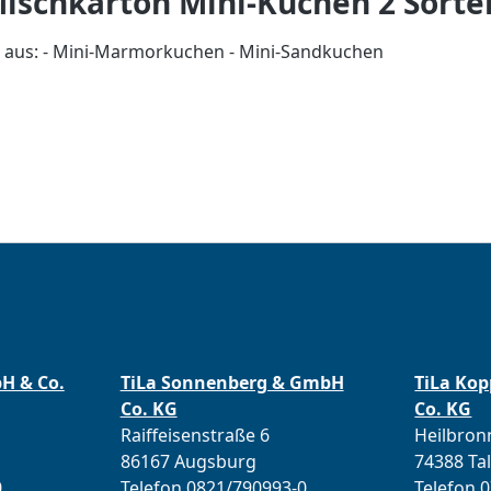
schkarton Mini-Kuchen 2 Sorte
 aus: - Mini-Marmorkuchen - Mini-Sandkuchen
bH & Co.
TiLa Sonnenberg & GmbH
TiLa Ko
Co. KG
Co. KG
Raiffeisenstraße 6
Heilbronn
86167 Augsburg
74388 Ta
0
Telefon 0821/790993-0
Telefon 