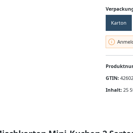
Verpackung
Karton
Anmeld
Produktn
GTIN:
4260
Inhalt:
25 S