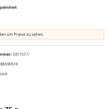
auswählen
seinheit
en um Preise zu sehen.
ummer:
531157.1
286590510
tück