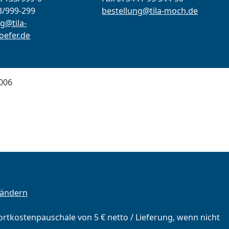
3/999-299
bestellung@tila-moch.de
g@tila-
efer.de
006
 ändern
portkostenpauschale von 5 € netto / Lieferung, wenn nicht