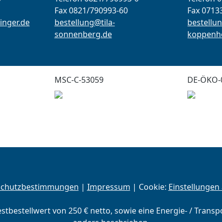
Fax 0821/790993-60
Fax 0713
inger.de
bestellung@tila-
bestellun
sonnenberg.de
koppenho
MSC-C-53059
DE-ÖKO-
schutzbestimmungen
|
Impressum
| Cookie:
Einstellungen
estbestellwert von 250 € netto, sowie eine Energie- / Trans