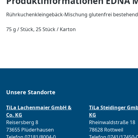
Produktinformationen EDNA Mi
Rührkuchenkleingebäck-Mischung glutenfrei bestehend
75 g / Stück, 25 Stück / Karton
Unsere Standorte
TiLa Lachenmaier GmbH &
TiLa Steidinger Gm
Co. KG
KG
Reisersberg 8
Rheinwaldstraße 18
73655 Plüderhausen
78628 Rottweil
Telefon 07181/8004-0
Telefon 0741/17450-