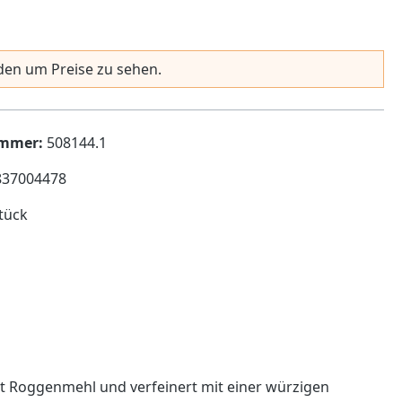
en um Preise zu sehen.
ummer:
508144.1
837004478
tück
it Roggenmehl und verfeinert mit einer würzigen