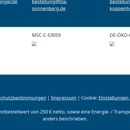
inger.de
bestellung@tila-
bestellun
sonnenberg.de
koppenho
MSC-C-53059
DE-ÖKO-
schutzbestimmungen
|
Impressum
| Cookie:
Einstellungen
estbestellwert von 250 € netto, sowie eine Energie- / Trans
anders beschrieben.