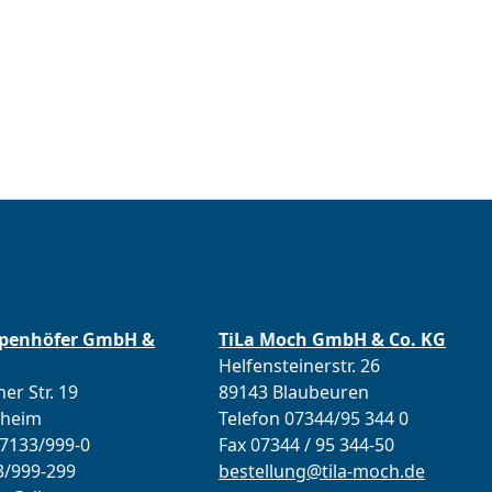
ppenhöfer GmbH &
TiLa Moch GmbH & Co. KG
Helfensteinerstr. 26
er Str. 19
89143 Blaubeuren
lheim
Telefon 07344/95 344 0
07133/999-0
Fax 07344 / 95 344-50
3/999-299
bestellung@tila-moch.de