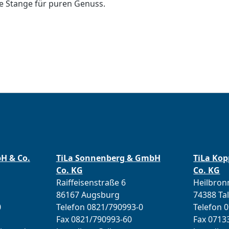
e Stange für puren Genuss.
bH & Co.
TiLa Sonnenberg & GmbH
TiLa Ko
Co. KG
Co. KG
Raiffeisenstraße 6
Heilbronn
86167 Augsburg
74388 Ta
0
Telefon 0821/790993-0
Telefon 
Fax 0821/790993-60
Fax 0713