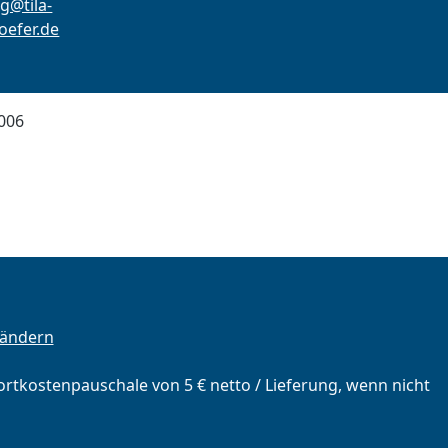
g@tila-
efer.de
006
 ändern
portkostenpauschale von 5 € netto / Lieferung, wenn nicht