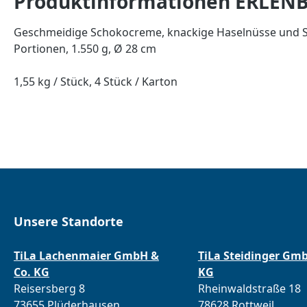
Produktinformationen ERLENB
Geschmeidige Schokocreme, knackige Haselnüsse und Scho
Portionen, 1.550 g, Ø 28 cm
1,55 kg / Stück, 4 Stück / Karton
Unsere Standorte
TiLa Lachenmaier GmbH &
TiLa Steidinger Gm
Co. KG
KG
Reisersberg 8
Rheinwaldstraße 18
73655 Plüderhausen
78628 Rottweil