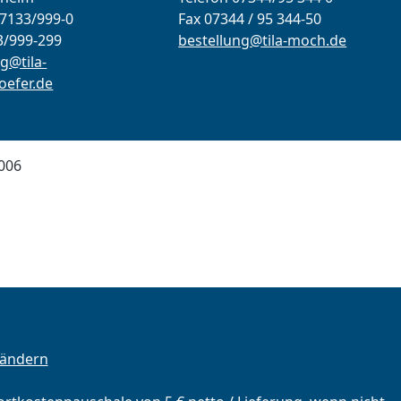
07133/999-0
Fax 07344 / 95 344-50
3/999-299
bestellung@tila-moch.de
g@tila-
efer.de
006
 ändern