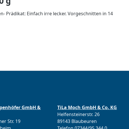
0 g
rädikat: Einfach irre lecker. Vorgeschnitten in 14
ppenhöfer GmbH &
TiLa Moch GmbH & Co. KG
Helfensteinerstr. 26
er Str. 19
89143 Blaubeuren
lheim
Telefon 07344/95 344 0