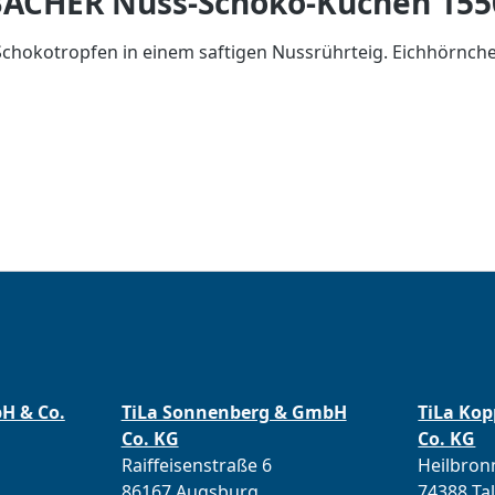
ACHER Nuss-Schoko-Kuchen 155
kotropfen in einem saftigen Nussrührteig. Eichhörnchen- P
bH & Co.
TiLa Sonnenberg & GmbH
TiLa Ko
Co. KG
Co. KG
Raiffeisenstraße 6
Heilbronn
86167 Augsburg
74388 Ta