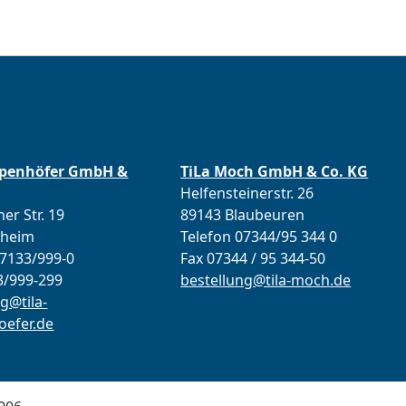
ppenhöfer GmbH &
TiLa Moch GmbH & Co. KG
Helfensteinerstr. 26
er Str. 19
89143 Blaubeuren
lheim
Telefon 07344/95 344 0
07133/999-0
Fax 07344 / 95 344-50
3/999-299
bestellung@tila-moch.de
g@tila-
efer.de