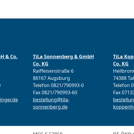
bH & Co.
TiLa Sonnenberg & GmbH
TiLa Ko
Co. KG
Co. KG
Raiffeisenstraße 6
Heilbronn
86167 Augsburg
74388 Ta
0
Telefon 0821/790993-0
Telefon 
Fax 0821/790993-60
Fax 0713
inger.de
bestellung@tila-
bestellun
sonnenberg.de
koppenho