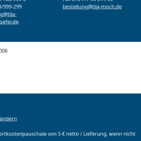
3/999-299
bestellung@tila-moch.de
g@tila-
efer.de
006
 ändern
portkostenpauschale von 5 € netto / Lieferung, wenn nicht