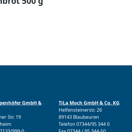
brot 500 g
ppenhöfer GmbH &
TiLa Moch GmbH & Co. KG
Helfensteinerstr. 26
er Str. 19
89143 Blaubeuren
lheim
Telefon 07344/95 344 0
07133/999-0
Fax 07344 / 95 344-50