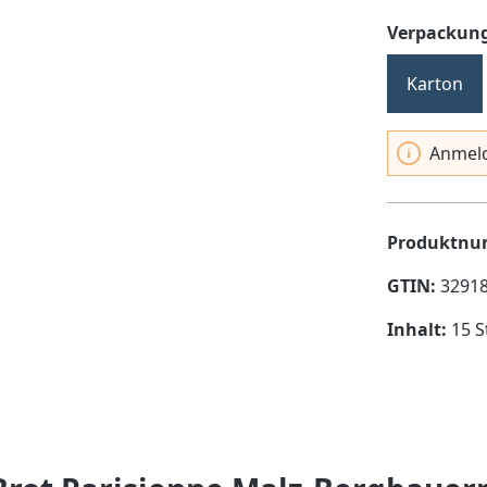
Verpackung
Karton
Anmeld
Produktn
GTIN:
3291
Inhalt:
15 S