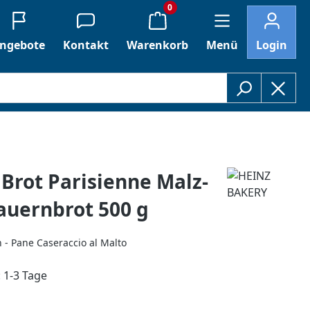
0
ngebote
Kontakt
Warenkorb
Menü
Login
Brot Parisienne Malz-
auernbrot 500 g
- Pane Caseraccio al Malto
: 1-3 Tage