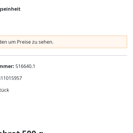
auswählen
seinheit
en um Preise zu sehen.
ummer:
516640.1
811015957
tück