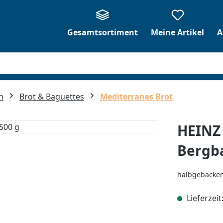
Gesamtsortiment
Meine Artikel
A
n
Brot & Baguettes
Mediterranes Brot
HEINZ 
Bergb
halbgebacken 
Lieferzeit