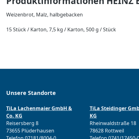
Produktinformationen HEINZ B
Weizenbrot, Malz, halbgebacken
15 Stück / Karton, 7,5 kg / Karton, 500 g / Stück
Unsere Standorte
TiLa Lachenmaier GmbH &
TiLa Steidinger Gm
Co. KG
KG
Reisersberg 8
Rheinwaldstraße 18
73655 Plüderhausen
78628 Rottweil
Telefon 07181/8004-0
Telefon 0741/17450-