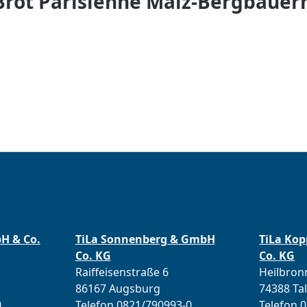
rot Parisienne Malz-Bergbauern
bH & Co.
TiLa Sonnenberg & GmbH
TiLa Ko
Co. KG
Co. KG
Raiffeisenstraße 6
Heilbronn
86167 Augsburg
74388 Ta
0
Telefon 0821/790993-0
Telefon 