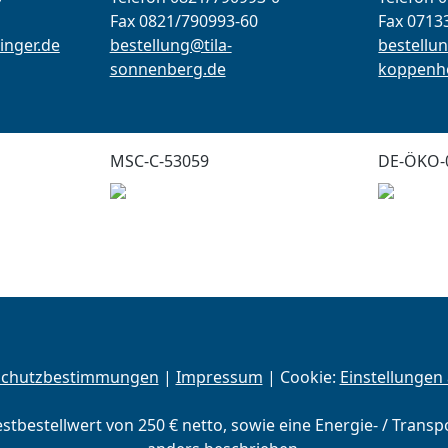
Fax 0821/790993-60
Fax 0713
inger.de
bestellung@tila-
bestellun
sonnenberg.de
koppenho
MSC-C-53059
DE-ÖKO-
schutzbestimmungen
|
Impressum
| Cookie:
Einstellungen
estbestellwert von 250 € netto, sowie eine Energie- / Trans