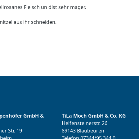
ellrosanes Fleisch un dist sehr mager.
itzel aus ihr schneiden.
ppenhöfer GmbH &
TiLa Moch GmbH & Co. KG
Helfensteinerstr. 26
er Str. 19
89143 Blaubeuren
lheim
Telefon 07344/95 344 0