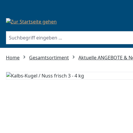
springen
Zur Hauptnavigation springen
Home
Gesamtsortiment
Aktuelle ANGEBOTE & 
Bildergalerie überspringen