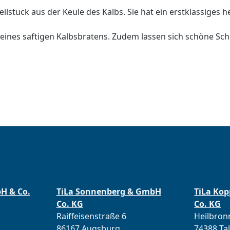
ilstück aus der Keule des Kalbs. Sie hat ein erstklassiges h
 eines saftigen Kalbsbratens. Zudem lassen sich schöne Schn
bH & Co.
TiLa Sonnenberg & GmbH
TiLa Ko
Co. KG
Co. KG
Raiffeisenstraße 6
Heilbronn
86167 Augsburg
74388 Ta