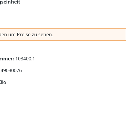
auswählen
seinheit
en um Preise zu sehen.
ummer:
103400.1
549030076
Kilo