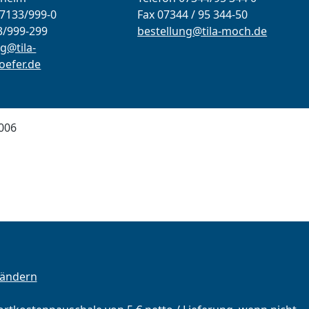
07133/999-0
Fax 07344 / 95 344-50
3/999-299
bestellung@tila-moch.de
g@tila-
efer.de
006
 ändern