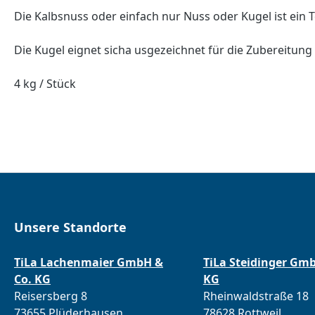
Die Kalbsnuss oder einfach nur Nuss oder Kugel ist ein Te
Die Kugel eignet sicha usgezeichnet für die Zubereitung
4 kg / Stück
Unsere Standorte
TiLa Lachenmaier GmbH &
TiLa Steidinger Gm
Co. KG
KG
Reisersberg 8
Rheinwaldstraße 18
73655 Plüderhausen
78628 Rottweil