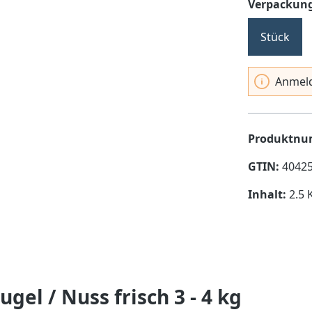
Verpackung
Stück
Anmeld
Produktn
GTIN:
4042
Inhalt:
2.5 
el / Nuss frisch 3 - 4 kg