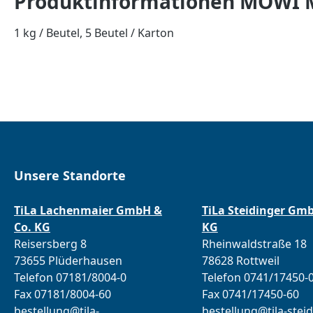
Produktinformationen MOWI MS
1 kg / Beutel, 5 Beutel / Karton
Unsere Standorte
TiLa Lachenmaier GmbH &
TiLa Steidinger Gm
Co. KG
KG
Reisersberg 8
Rheinwaldstraße 18
73655 Plüderhausen
78628 Rottweil
Telefon 07181/8004-0
Telefon 0741/17450-
Fax 07181/8004-60
Fax 0741/17450-60
bestellung@tila-
bestellung@tila-steid