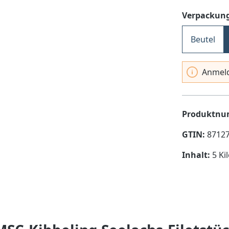
Verpackung
Beutel
Anmeld
Produktn
GTIN:
8712
Inhalt:
5 Ki