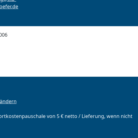
efer.de
006
 ändern
portkostenpauschale von 5 € netto / Lieferung, wenn nicht