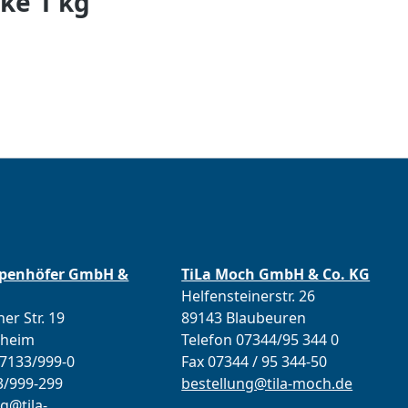
ke 1 kg
ppenhöfer GmbH &
TiLa Moch GmbH & Co. KG
Helfensteinerstr. 26
er Str. 19
89143 Blaubeuren
lheim
Telefon 07344/95 344 0
07133/999-0
Fax 07344 / 95 344-50
3/999-299
bestellung@tila-moch.de
g@tila-