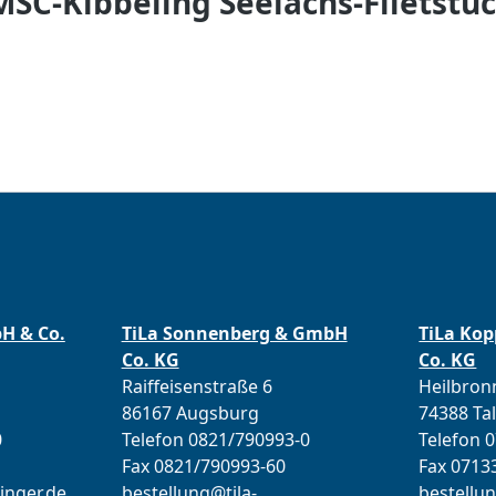
C-Kibbeling Seelachs-Filetstüc
bH & Co.
TiLa Sonnenberg & GmbH
TiLa Ko
Co. KG
Co. KG
Raiffeisenstraße 6
Heilbronn
86167 Augsburg
74388 Ta
0
Telefon 0821/790993-0
Telefon 
Fax 0821/790993-60
Fax 0713
inger.de
bestellung@tila-
bestellun