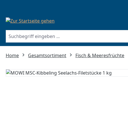
springen
Zur Hauptnavigation springen
Home
Gesamtsortiment
Fisch & Meeresfrüchte
Bildergalerie überspringen