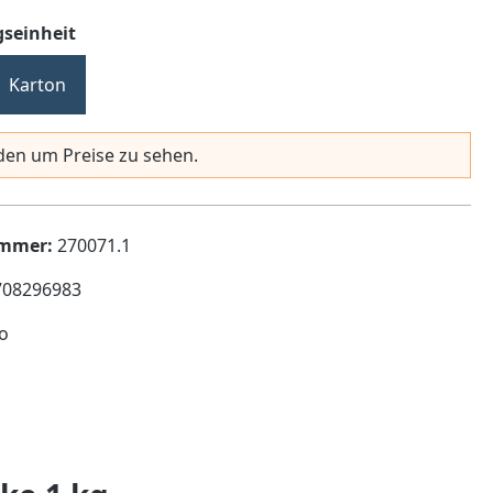
auswählen
seinheit
Karton
en um Preise zu sehen.
ummer:
270071.1
708296983
lo