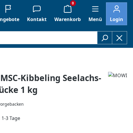
0
ngebote
Kontakt
Warenkorb
Menü
Login
MSC-Kibbeling Seelachs-
tücke 1 kg
 vorgebacken
: 1-3 Tage