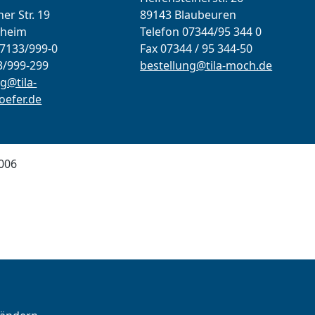
er Str. 19
89143 Blaubeuren
lheim
Telefon 07344/95 344 0
07133/999-0
Fax 07344 / 95 344-50
3/999-299
bestellung@tila-moch.de
g@tila-
efer.de
006