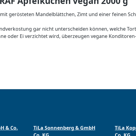
RAF Apfelkuchen vegan 2000 g
 mit gerösteten Mandelblättchen, Zimt und einer feinen Sch
lindverkostung gar nicht unterscheiden können, welche Tor
ahne oder Ei verzichtet wird, überzeugen vegane Konditor
bH & Co.
TiLa Sonnenberg & GmbH
TiLa Ko
Co. KG
Co. KG