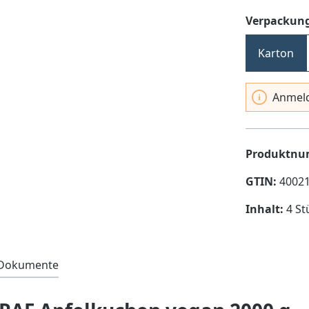
Verpackung
Karton
Anmeld
Produktn
GTIN:
4002
Inhalt:
4 St
& Dokumente