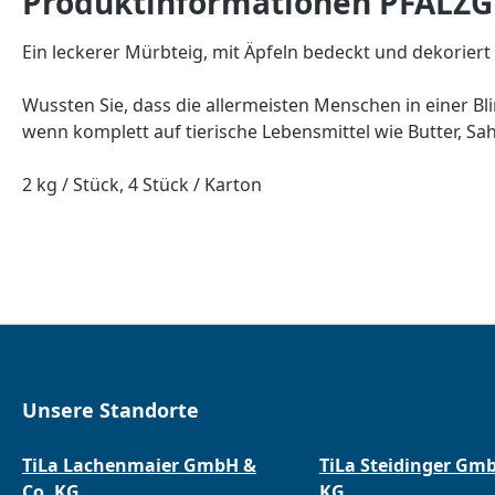
Produktinformationen PFALZG
Ein leckerer Mürbteig, mit Äpfeln bedeckt und dekoriert
Wussten Sie, dass die allermeisten Menschen in einer B
wenn komplett auf tierische Lebensmittel wie Butter, S
2 kg / Stück, 4 Stück / Karton
Unsere Standorte
TiLa Lachenmaier GmbH &
TiLa Steidinger Gm
Co. KG
KG