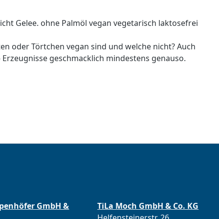
icht Gelee. ohne Palmöl vegan vegetarisch laktosefrei
ten oder Törtchen vegan sind und welche nicht? Auch
en- Erzeugnisse geschmacklich mindestens genauso.
ppenhöfer GmbH &
TiLa Moch GmbH & Co. KG
Helfensteinerstr. 26