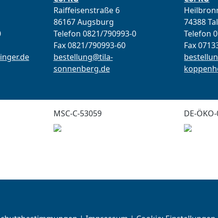
Raiffeisenstraße 6
Heilbronn
86167 Augsburg
74388 Ta
0
Telefon 0821/790993-0
Telefon 
Fax 0821/790993-60
Fax 0713
inger.de
bestellung@tila-
bestellun
sonnenberg.de
koppenho
MSC-C-53059
DE-ÖKO-