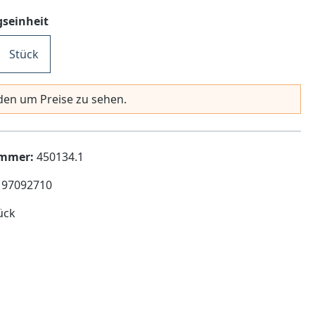
auswählen
seinheit
Stück
en um Preise zu sehen.
ummer:
450134.1
197092710
ück