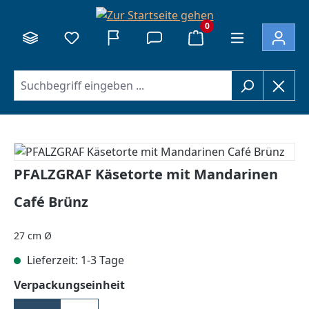
alt springen
0
Bildergalerie überspringen
PFALZGRAF Käsetorte mit Mandarinen
Café Brünz
27 cm Ø
Lieferzeit: 1-3 Tage
auswählen
Verpackungseinheit