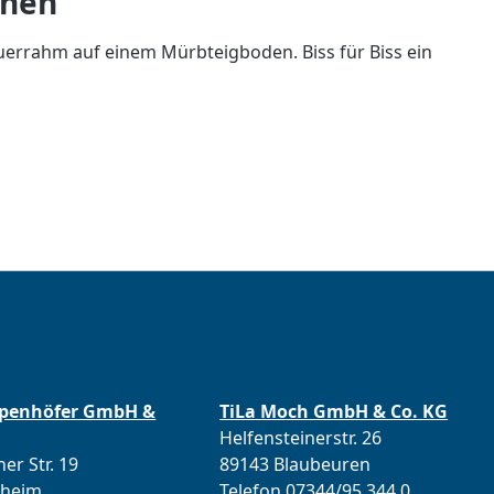
inen
uerrahm auf einem Mürbteigboden. Biss für Biss ein
ppenhöfer GmbH &
TiLa Moch GmbH & Co. KG
Helfensteinerstr. 26
er Str. 19
89143 Blaubeuren
lheim
Telefon 07344/95 344 0