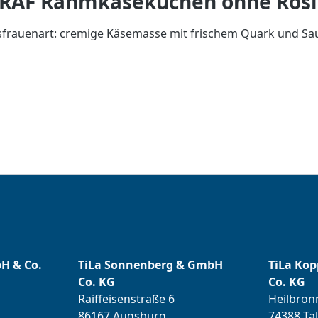
GRAF Rahmkäsekuchen ohne Ros
usfrauenart: cremige Käsemasse mit frischem Quark und Sa
bH & Co.
TiLa Sonnenberg & GmbH
TiLa Ko
Co. KG
Co. KG
Raiffeisenstraße 6
Heilbronn
86167 Augsburg
74388 Ta