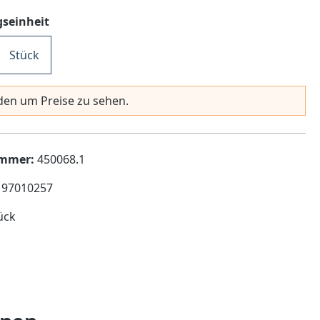
auswählen
seinheit
Stück
en um Preise zu sehen.
ummer:
450068.1
197010257
ück