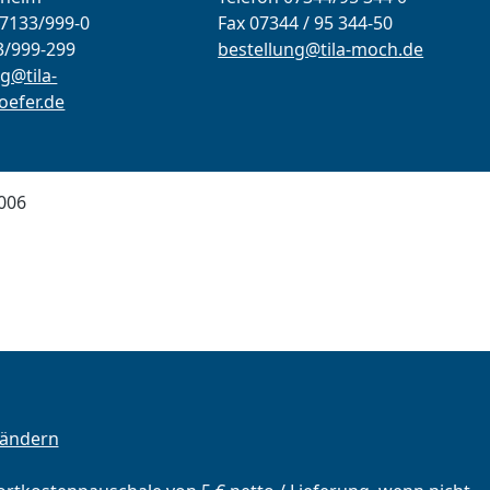
07133/999-0
Fax 07344 / 95 344-50
3/999-299
bestellung@tila-moch.de
g@tila-
efer.de
006
 ändern