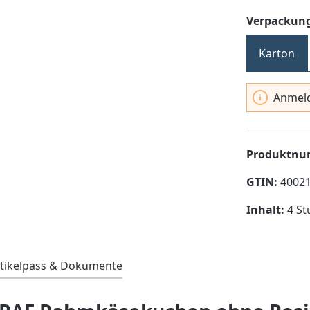
Verpackung
Karton
Anmeld
Produktn
GTIN:
4002
Inhalt:
4 St
tikelpass & Dokumente