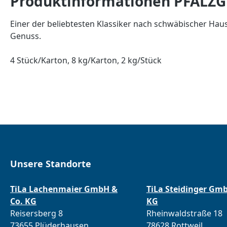
Produktinformationen PFALZ
Einer der beliebtesten Klassiker nach schwäbischer Ha
Genuss.
4 Stück/Karton, 8 kg/Karton, 2 kg/Stück
Unsere Standorte
TiLa Lachenmaier GmbH &
TiLa Steidinger Gm
Co. KG
KG
Reisersberg 8
Rheinwaldstraße 18
73655 Plüderhausen
78628 Rottweil