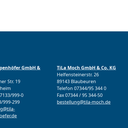
ppenhöfer GmbH &
TiLa Moch GmbH & Co. KG
Helfensteinerstr. 26
er Str. 19
89143 Blaubeuren
lheim
Telefon 07344/95 344 0
07133/999-0
Fax 07344 / 95 344-50
3/999-299
bestellung@tila-moch.de
g@tila-
efer.de