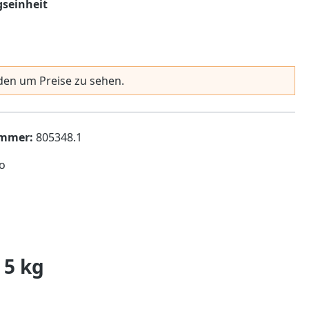
auswählen
seinheit
en um Preise zu sehen.
ummer:
805348.1
lo
5 kg