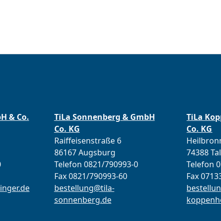
bH & Co.
TiLa Sonnenberg & GmbH
TiLa Ko
Co. KG
Co. KG
Raiffeisenstraße 6
Heilbronn
86167 Augsburg
74388 Ta
0
Telefon 0821/790993-0
Telefon 
Fax 0821/790993-60
Fax 0713
inger.de
bestellung@tila-
bestellun
sonnenberg.de
koppenho