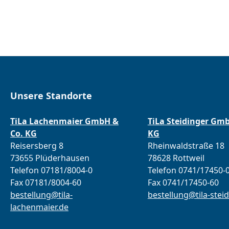
Unsere Standorte
TiLa Lachenmaier GmbH &
TiLa Steidinger Gm
Co. KG
KG
Reisersberg 8
Rheinwaldstraße 18
73655 Plüderhausen
78628 Rottweil
Telefon 07181/8004-0
Telefon 0741/17450-
Fax 07181/8004-60
Fax 0741/17450-60
bestellung@tila-
bestellung@tila-steid
lachenmaier.de