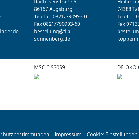
Raiffeisenstraße 6
Heilbronn
86167 Augsburg
74388 Ta
0
Telefon 0821/790993-0
Telefon 
Fax 0821/790993-60
Fax 0713
inger.de
bestellung@tila-
bestellun
sonnenberg.de
koppenho
MSC-C-53059
DE-ÖKO-
schutzbestimmungen
|
Impressum
| Cookie:
Einstellungen