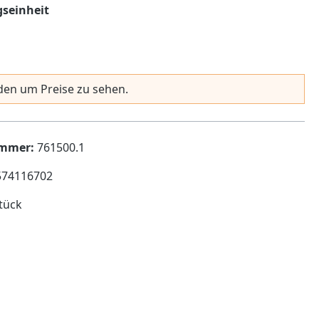
auswählen
seinheit
en um Preise zu sehen.
ummer:
761500.1
574116702
tück