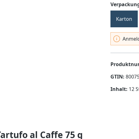
Verpackung
Karton
Anmeld
Produktn
GTIN:
8007
Inhalt:
12 S
rtufo al Caffe 75 g