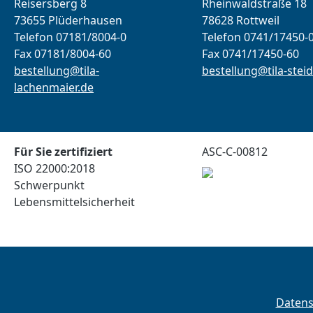
Reisersberg 8
Rheinwaldstraße 18
73655 Plüderhausen
78628 Rottweil
Telefon 07181/8004-0
Telefon 0741/17450-
Fax 07181/8004-60
Fax 0741/17450-60
bestellung@tila-
bestellung@tila-steid
lachenmaier.de
Für Sie zertifiziert
ASC-C-00812
ISO 22000:2018
Schwerpunkt
Lebensmittelsicherheit
Daten