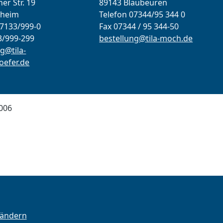
er Str. 19
89143 Blaubeuren
lheim
Telefon 07344/95 344 0
07133/999-0
Fax 07344 / 95 344-50
3/999-299
bestellung@tila-moch.de
g@tila-
efer.de
006
 ändern