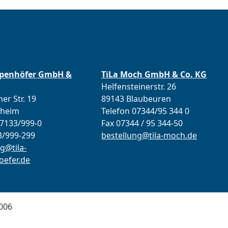
ppenhöfer GmbH &
TiLa Moch GmbH & Co. KG
Helfensteinerstr. 26
er Str. 19
89143 Blaubeuren
lheim
Telefon 07344/95 344 0
07133/999-0
Fax 07344 / 95 344-50
3/999-299
bestellung@tila-moch.de
g@tila-
efer.de
006