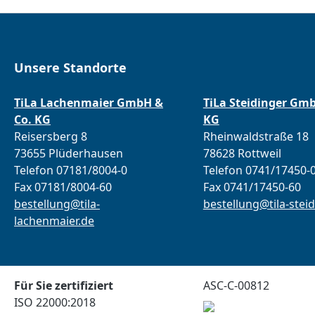
Unsere Standorte
TiLa Lachenmaier GmbH &
TiLa Steidinger Gm
Co. KG
KG
Reisersberg 8
Rheinwaldstraße 18
73655 Plüderhausen
78628 Rottweil
Telefon 07181/8004-0
Telefon 0741/17450-
Fax 07181/8004-60
Fax 0741/17450-60
bestellung@tila-
bestellung@tila-steid
lachenmaier.de
Für Sie zertifiziert
ASC-C-00812
ISO 22000:2018