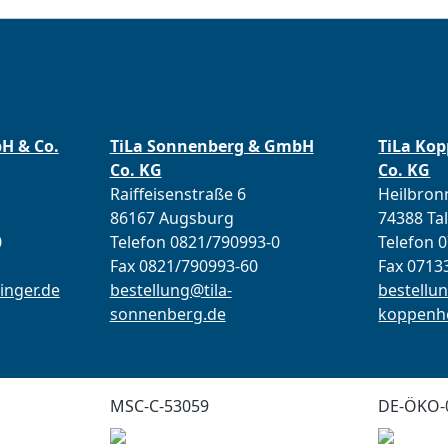
bH & Co.
TiLa Sonnenberg & GmbH
TiLa Ko
Co. KG
Co. KG
Raiffeisenstraße 6
Heilbronn
86167 Augsburg
74388 Ta
0
Telefon 0821/790993-0
Telefon 
Fax 0821/790993-60
Fax 0713
inger.de
bestellung@tila-
bestellun
sonnenberg.de
koppenho
MSC-C-53059
DE-ÖKO-