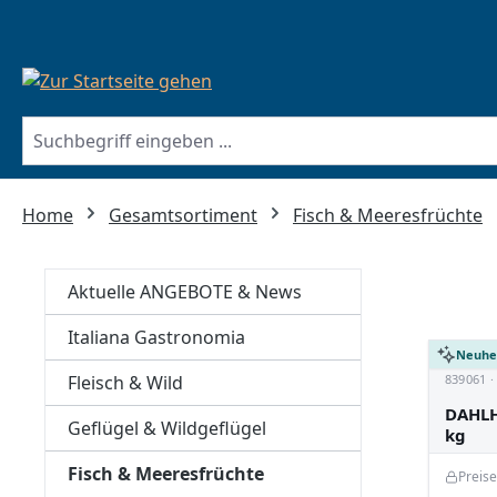
springen
Zur Hauptnavigation springen
Home
Gesamtsortiment
Fisch & Meeresfrüchte
Aktuelle ANGEBOTE & News
Italiana Gastronomia
Neuhe
Fleisch & Wild
839061 
DAHLH
Geflügel & Wildgeflügel
kg
Fisch & Meeresfrüchte
Preis