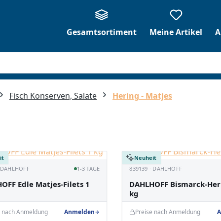
Gesamtsortiment
Meine Artikel
A
Fisch Konserven, Salate
Hering - Matjes
it
Neuheit
· DAHLHOFF
1-3 TAGE
839139 · DAHLHOFF
OFF Edle Matjes-Filets 1
DAHLHOFF Bismarck-Her
kg
e nach Anmeldung
Anmelden
Preise nach Anmeldung
A