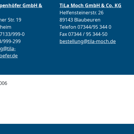
ppenhöfer GmbH &
TiLa Moch GmbH & Co. KG
Helfensteinerstr. 26
er Str. 19
89143 Blaubeuren
lheim
Telefon 07344/95 344 0
07133/999-0
Fax 07344 / 95 344-50
3/999-299
bestellung@tila-moch.de
g@tila-
efer.de
006