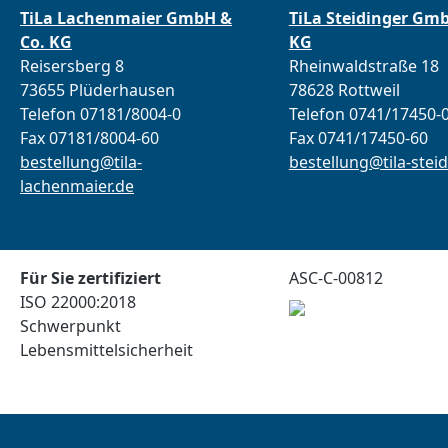
TiLa Lachenmaier GmbH &
TiLa Steidinger Gm
Co. KG
KG
Reisersberg 8
Rheinwaldstraße 18
73655 Plüderhausen
78628 Rottweil
Telefon 07181/8004-0
Telefon 0741/17450-
Fax 07181/8004-60
Fax 0741/17450-60
bestellung@tila-
bestellung@tila-steid
lachenmaier.de
Für Sie zertifiziert
ASC-C-00812
ISO 22000:2018
Schwerpunkt
Lebensmittelsicherheit