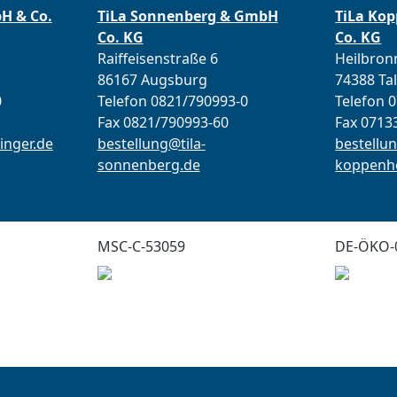
bH & Co.
TiLa Sonnenberg & GmbH
TiLa Ko
Co. KG
Co. KG
Raiffeisenstraße 6
Heilbronn
86167 Augsburg
74388 Ta
0
Telefon 0821/790993-0
Telefon 
Fax 0821/790993-60
Fax 0713
inger.de
bestellung@tila-
bestellun
sonnenberg.de
koppenho
MSC-C-53059
DE-ÖKO-