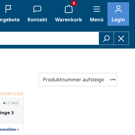
0
ngebote
Kontakt
Warenkorb
Menü
Login
1-3 TAGE
inge 3
nmelden