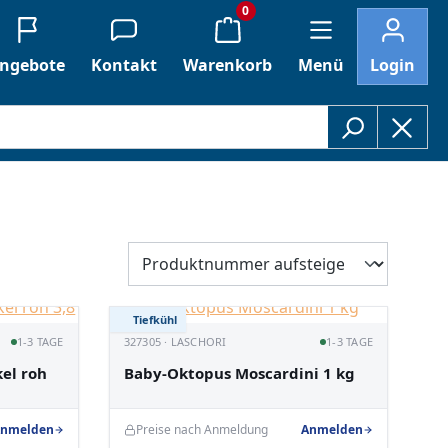
0
ngebote
Kontakt
Warenkorb
Menü
Login
Tiefkühl
1-3 TAGE
327305 · LASCHORI
1-3 TAGE
el roh
Baby-Oktopus Moscardini 1 kg
nmelden
Preise nach Anmeldung
Anmelden