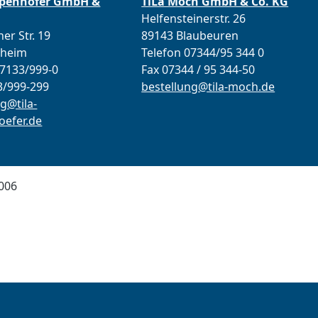
ppenhöfer GmbH &
TiLa Moch GmbH & Co. KG
Helfensteinerstr. 26
er Str. 19
89143 Blaubeuren
lheim
Telefon 07344/95 344 0
07133/999-0
Fax 07344 / 95 344-50
3/999-299
bestellung@tila-moch.de
g@tila-
efer.de
006