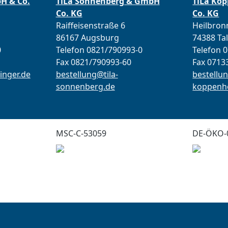
bH & Co.
TiLa Sonnenberg & GmbH
TiLa Ko
Co. KG
Co. KG
Raiffeisenstraße 6
Heilbronn
86167 Augsburg
74388 Ta
0
Telefon 0821/790993-0
Telefon 
Fax 0821/790993-60
Fax 0713
inger.de
bestellung@tila-
bestellun
sonnenberg.de
koppenho
MSC-C-53059
DE-ÖKO-