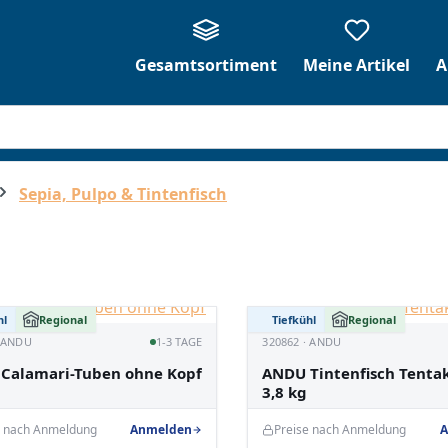
Gesamtsortiment
Meine Artikel
A
Sepia, Pulpo & Tintenfisch
hl
Regional
Tiefkühl
Regional
· ANDU
1-3 TAGE
320862 · ANDU
Calamari-Tuben ohne Kopf
ANDU Tintenfisch Tentak
3,8 kg
e nach Anmeldung
Anmelden
Preise nach Anmeldung
A