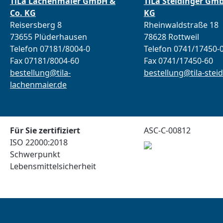
TiLa Lachenmaier GmbH &
TiLa Steidinger Gm
Co. KG
KG
Reisersberg 8
Rheinwaldstraße 18
73655 Plüderhausen
78628 Rottweil
Telefon 07181/8004-0
Telefon 0741/17450-
Fax 07181/8004-60
Fax 0741/17450-60
bestellung@tila-
bestellung@tila-steid
lachenmaier.de
Für Sie zertifiziert
ASC-C-00812
ISO 22000:2018
Schwerpunkt
Lebensmittelsicherheit