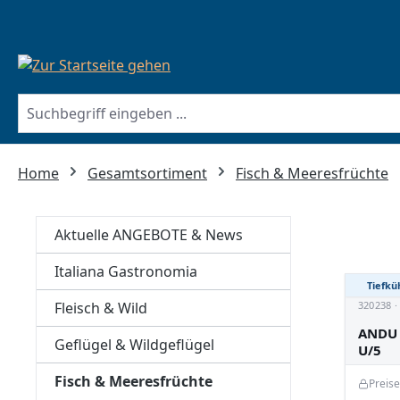
springen
Zur Hauptnavigation springen
Home
Gesamtsortiment
Fisch & Meeresfrüchte
Aktuelle ANGEBOTE & News
Italiana Gastronomia
Tiefkü
Fleisch & Wild
320238 
ANDU 
Geflügel & Wildgeflügel
U/5
Fisch & Meeresfrüchte
Preis