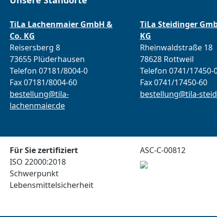
Unsere Standorte
TiLa Lachenmaier GmbH &
TiLa Steidinger Gm
Co. KG
KG
Reisersberg 8
Rheinwaldstraße 18
73655 Plüderhausen
78628 Rottweil
Telefon 07181/8004-0
Telefon 0741/17450-
Fax 07181/8004-60
Fax 0741/17450-60
bestellung@tila-
bestellung@tila-steid
lachenmaier.de
Für Sie zertifiziert
ASC-C-00812
ISO 22000:2018
Schwerpunkt
Lebensmittelsicherheit