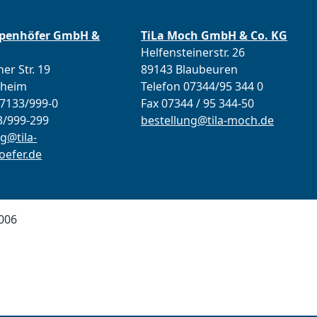
ppenhöfer GmbH &
TiLa Moch GmbH & Co. KG
Helfensteinerstr. 26
er Str. 19
89143 Blaubeuren
lheim
Telefon 07344/95 344 0
07133/999-0
Fax 07344 / 95 344-50
3/999-299
bestellung@tila-moch.de
g@tila-
efer.de
006