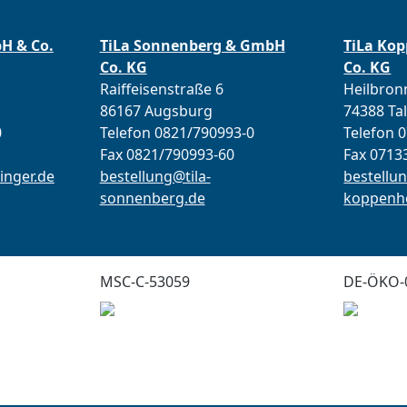
bH & Co.
TiLa Sonnenberg & GmbH
TiLa Ko
Co. KG
Co. KG
Raiffeisenstraße 6
Heilbronn
86167 Augsburg
74388 Ta
0
Telefon 0821/790993-0
Telefon 
Fax 0821/790993-60
Fax 0713
inger.de
bestellung@tila-
bestellun
sonnenberg.de
koppenho
MSC-C-53059
DE-ÖKO-