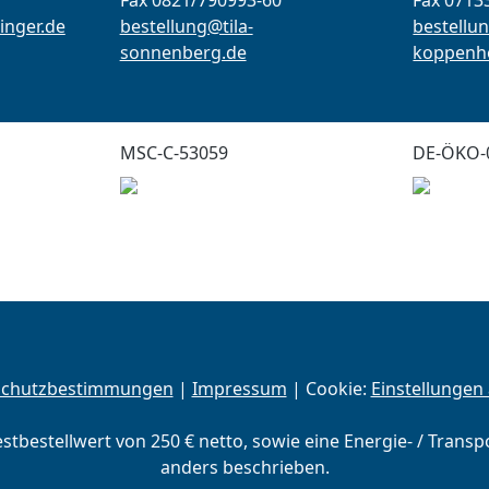
Fax 0821/790993-60
Fax 0713
inger.de
bestellung@tila-
bestellun
sonnenberg.de
koppenho
MSC-C-53059
DE-ÖKO-
schutzbestimmungen
|
Impressum
| Cookie:
Einstellungen
estbestellwert von 250 € netto, sowie eine Energie- / Trans
anders beschrieben.