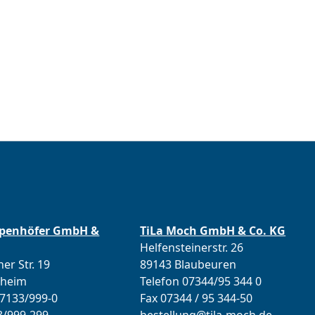
ppenhöfer GmbH &
TiLa Moch GmbH & Co. KG
Helfensteinerstr. 26
er Str. 19
89143 Blaubeuren
lheim
Telefon 07344/95 344 0
07133/999-0
Fax 07344 / 95 344-50