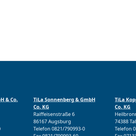
bH & Co.
TiLa Sonnenberg & GmbH
TiLa Ko
Co. KG
Co. KG
Raiffeisenstraße 6
Heilbronn
86167 Augsburg
74388 Ta
0
Telefon 0821/790993-0
Telefon 