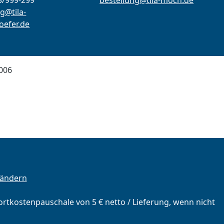
3/999-299
bestellung@tila-moch.de
g@tila-
efer.de
006
 ändern
portkostenpauschale von 5 € netto / Lieferung, wenn nicht