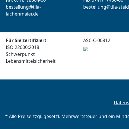
Fax 07181/8004-60
Fax 0741/17450-60
bestellung@tila-
bestellung@tila-steid
lachenmaier.de
Für Sie zertifiziert
ASC-C-00812
ISO 22000:2018
Schwerpunkt
Lebensmittelsicherheit
Daten
* Alle Preise zzgl. gesetzl. Mehrwertsteuer und ein Mind