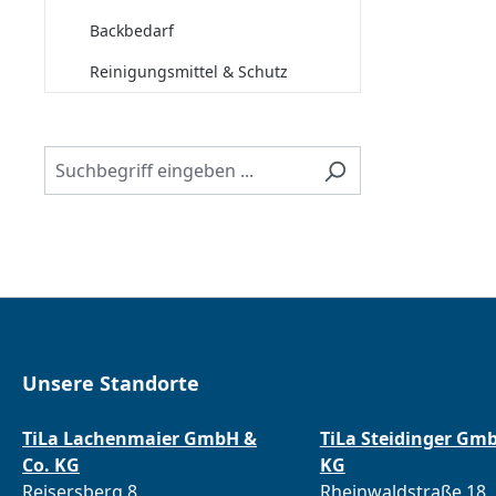
Backbedarf
Reinigungsmittel & Schutz
Unsere Standorte
TiLa Lachenmaier GmbH &
TiLa Steidinger Gm
Co. KG
KG
Reisersberg 8
Rheinwaldstraße 18