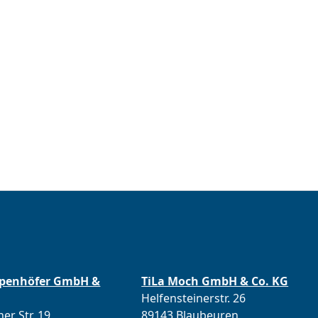
ppenhöfer GmbH &
TiLa Moch GmbH & Co. KG
Helfensteinerstr. 26
er Str. 19
89143 Blaubeuren