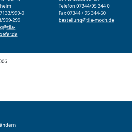
lheim
Telefon 07344/95 344 0
07133/999-0
Fax 07344 / 95 344-50
3/999-299
bestellung@tila-moch.de
g@tila-
efer.de
006
 ändern