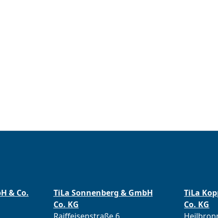
bH & Co.
TiLa Sonnenberg & GmbH
TiLa Ko
Co. KG
Co. KG
Raiffeisenstraße 6
Heilbronn