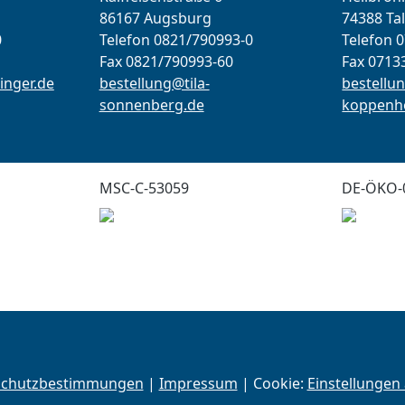
86167 Augsburg
74388 Ta
0
Telefon 0821/790993-0
Telefon 
Fax 0821/790993-60
Fax 0713
inger.de
bestellung@tila-
bestellun
sonnenberg.de
koppenho
MSC-C-53059
DE-ÖKO-
schutzbestimmungen
|
Impressum
| Cookie:
Einstellungen