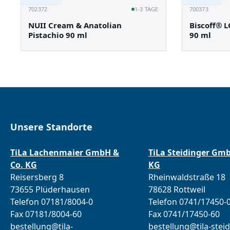
702372
1-3 TAGE
700373
NUII Cream & Anatolian
Biscoff® L
Pistachio 90 ml
90 ml
Unsere Standorte
TiLa Lachenmaier GmbH &
TiLa Steidinger Gm
Co. KG
KG
Reisersberg 8
Rheinwaldstraße 18
73655 Plüderhausen
78628 Rottweil
Telefon 07181/8004-0
Telefon 0741/17450-
Fax 07181/8004-60
Fax 0741/17450-60
bestellung@tila-
bestellung@tila-steid