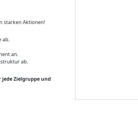
en starken Aktionen!
e ab.
gment an.
sstruktur ab.
r jede Zielgruppe und