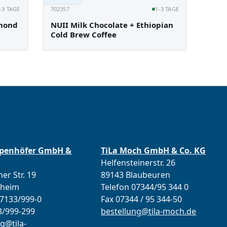
-3 TAGE
702357
1-3 TAGE
lmond
NUII Milk Chocolate + Ethiopian
Cold Brew Coffee
ppenhöfer GmbH &
TiLa Moch GmbH & Co. KG
Helfensteinerstr. 26
er Str. 19
89143 Blaubeuren
lheim
Telefon 07344/95 344 0
07133/999-0
Fax 07344 / 95 344-50
3/999-299
bestellung@tila-moch.de
g@tila-