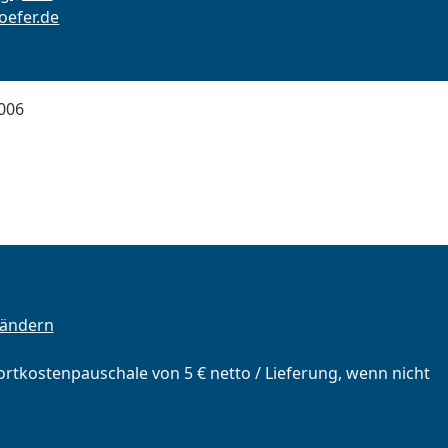
efer.de
006
 ändern
portkostenpauschale von 5 € netto / Lieferung, wenn nicht