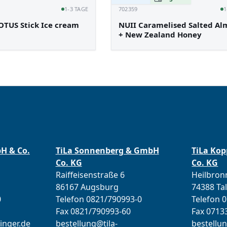
1-3 TAGE
702359
1
OTUS Stick Ice cream
NUII Caramelised Salted A
+ New Zealand Honey
bH & Co.
TiLa Sonnenberg & GmbH
TiLa Ko
Co. KG
Co. KG
Raiffeisenstraße 6
Heilbronn
86167 Augsburg
74388 Ta
0
Telefon 0821/790993-0
Telefon 
Fax 0821/790993-60
Fax 0713
inger.de
bestellung@tila-
bestellun