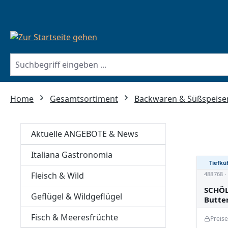
springen
Zur Hauptnavigation springen
Home
Gesamtsortiment
Backwaren & Süßspeise
Aktuelle ANGEBOTE & News
Italiana Gastronomia
Tiefkü
Fleisch & Wild
488768 
SCHÖL
Geflügel & Wildgeflügel
Butte
Fisch & Meeresfrüchte
Preis