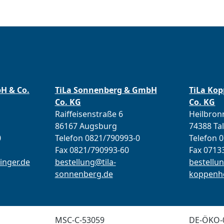
bH & Co.
TiLa Sonnenberg & GmbH
TiLa Ko
Co. KG
Co. KG
Raiffeisenstraße 6
Heilbronn
86167 Augsburg
74388 Ta
0
Telefon 0821/790993-0
Telefon 
Fax 0821/790993-60
Fax 0713
inger.de
bestellung@tila-
bestellun
sonnenberg.de
koppenho
MSC-C-53059
DE-ÖKO-