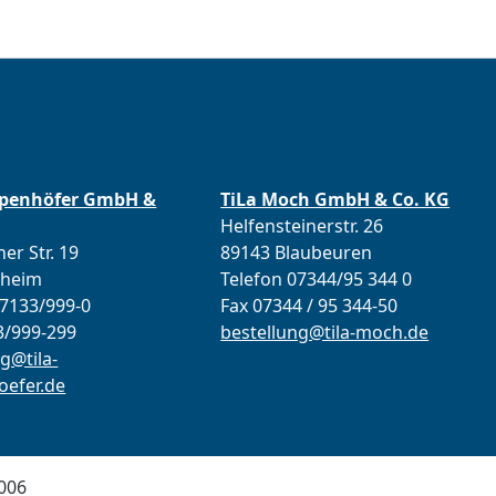
ppenhöfer GmbH &
TiLa Moch GmbH & Co. KG
Helfensteinerstr. 26
er Str. 19
89143 Blaubeuren
lheim
Telefon 07344/95 344 0
07133/999-0
Fax 07344 / 95 344-50
3/999-299
bestellung@tila-moch.de
g@tila-
efer.de
006