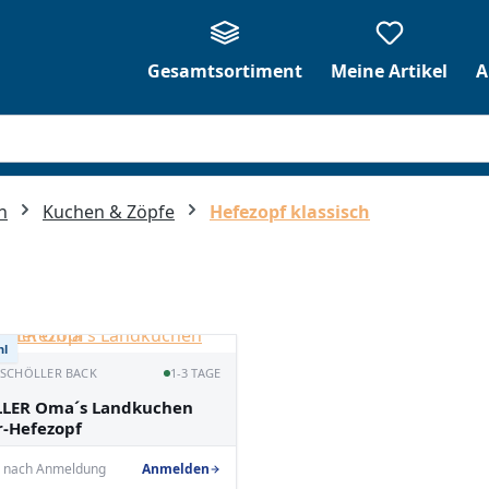
Gesamtsortiment
Meine Artikel
A
n
Kuchen & Zöpfe
Hefezopf klassisch
hl
· SCHÖLLER BACK
1-3 TAGE
LER Oma´s Landkuchen
r-Hefezopf
e nach Anmeldung
Anmelden