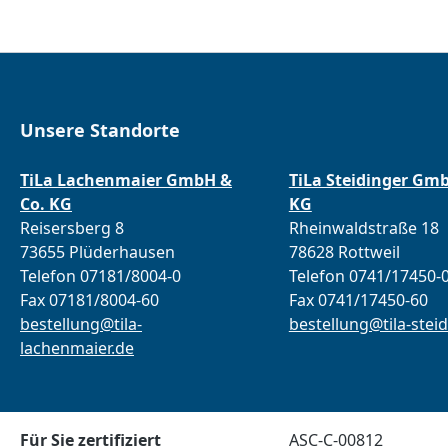
Unsere Standorte
TiLa Lachenmaier GmbH &
TiLa Steidinger Gm
Co. KG
KG
Reisersberg 8
Rheinwaldstraße 18
73655 Plüderhausen
78628 Rottweil
Telefon 07181/8004-0
Telefon 0741/17450-
Fax 07181/8004-60
Fax 0741/17450-60
bestellung@tila-
bestellung@tila-steid
lachenmaier.de
Für Sie zertifiziert
ASC-C-00812