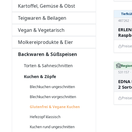
Kartoffel, Gemüse & Obst
Tiefkü
Teigwaren & Beilagen
487262 
ERLEN
Vegan & Vegetarisch
Raspb
Molkereiprodukte & Eier
Preis
Backwaren & Süßspeisen
Torten & Sahneschnitten
Region
531157 
Kuchen & Zöpfe
EDNA 
2 Sort
Blechkuchen ungeschnitten
Blechkuchen vorgeschnitten
Preis
Glutenfrei & Vegane Kuchen
Hefezopf klassisch
Kuchen rund ungeschnitten