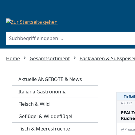
springen
Zur Hauptnavigation springen
Home
Gesamtsortiment
Backwaren & Süßspeise
Aktuelle ANGEBOTE & News
Italiana Gastronomia
Tiefkü
Fleisch & Wild
450122 
PFALZ
Geflügel & Wildgeflügel
Kuch
Fisch & Meeresfrüchte
Preis