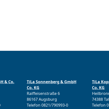
bH & Co.
TiLa Sonnenberg & GmbH
TiLa Ko
Co. KG
Co. KG
Raiffeisenstraße 6
Heilbronn
86167 Augsburg
74388 Ta
0
Telefon 0821/790993-0
Telefon 