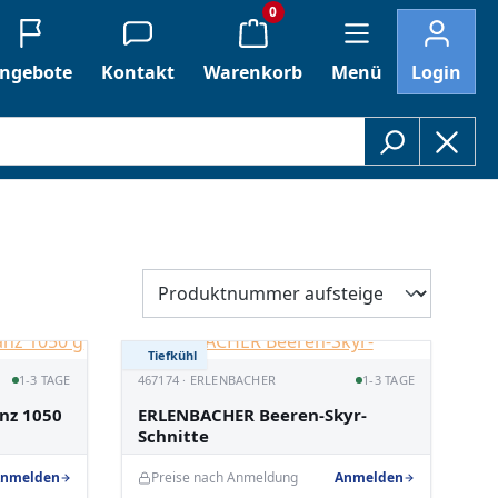
0
ngebote
Kontakt
Warenkorb
Menü
Login
Tiefkühl
1-3 TAGE
467174 · ERLENBACHER
1-3 TAGE
nz 1050
ERLENBACHER Beeren-Skyr-
Schnitte
nmelden
Preise nach Anmeldung
Anmelden