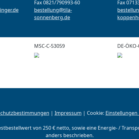
Fax 0821/790993-60
Fax 0713
inger.de
bestellung@tila-
bestellun
sonnenberg.de
koppenho
MSC-C-53059
DE-ÖKO-
schutzbestimmungen
|
Impressum
| Cookie:
Einstellungen
estbestellwert von 250 € netto, sowie eine Energie- / Trans
anders beschrieben.