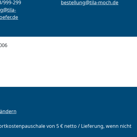
3/999-299
bestellung@tila-moch.de
g@tila-
efer.de
006
 ändern
portkostenpauschale von 5 € netto / Lieferung, wenn nicht