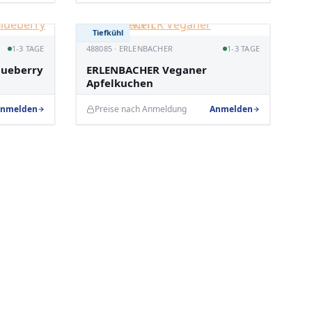
Tiefkühl
1-3 TAGE
488085 · ERLENBACHER
1-3 TAGE
lueberry
ERLENBACHER Veganer
Apfelkuchen
nmelden
Preise nach Anmeldung
Anmelden