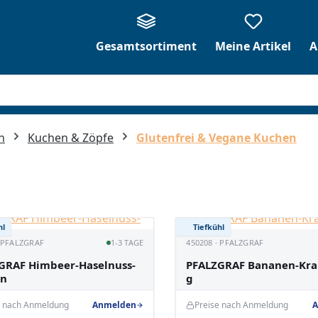
Gesamtsortiment
Meine Artikel
A
n
Kuchen & Zöpfe
Glutenfrei & Vegane Kuchen
hl
Tiefkühl
· PFALZGRAF
1-3 TAGE
450208 · PFALZGRAF
GRAF Himbeer-Haselnuss-
PFALZGRAF Bananen-Kra
en
g
e nach Anmeldung
Anmelden
Preise nach Anmeldung
A