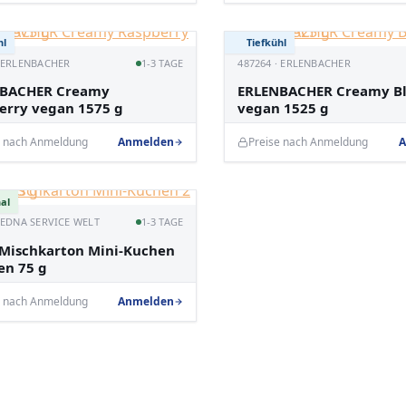
hl
Tiefkühl
· ERLENBACHER
1-3 TAGE
487264 · ERLENBACHER
BACHER Creamy
ERLENBACHER Creamy B
erry vegan 1575 g
vegan 1525 g
e nach Anmeldung
Anmelden
Preise nach Anmeldung
A
al
· EDNA SERVICE WELT
1-3 TAGE
Mischkarton Mini-Kuchen
en 75 g
e nach Anmeldung
Anmelden