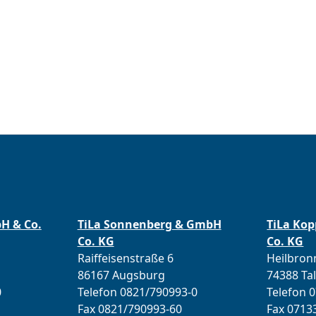
bH & Co.
TiLa Sonnenberg & GmbH
TiLa Ko
Co. KG
Co. KG
Raiffeisenstraße 6
Heilbronn
86167 Augsburg
74388 Ta
0
Telefon 0821/790993-0
Telefon 
Fax 0821/790993-60
Fax 0713