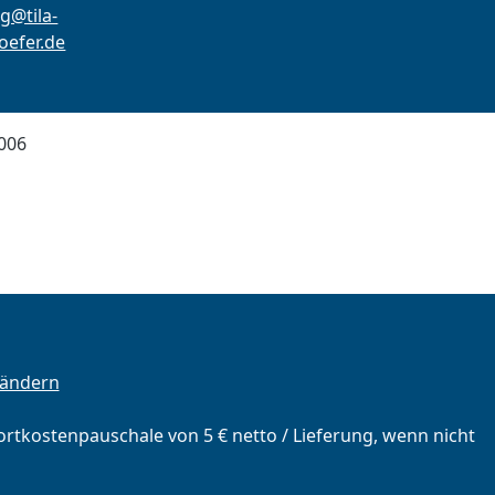
g@tila-
efer.de
006
 ändern
portkostenpauschale von 5 € netto / Lieferung, wenn nicht