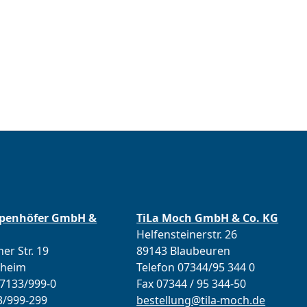
ppenhöfer GmbH &
TiLa Moch GmbH & Co. KG
Helfensteinerstr. 26
er Str. 19
89143 Blaubeuren
lheim
Telefon 07344/95 344 0
07133/999-0
Fax 07344 / 95 344-50
3/999-299
bestellung@tila-moch.de