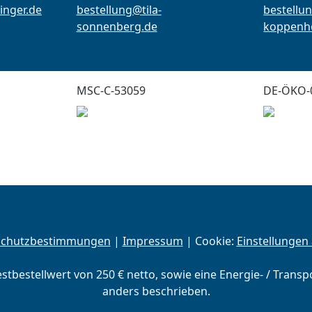
inger.de
bestellung@tila-
bestellun
sonnenberg.de
koppenho
MSC-C-53059
DE-ÖKO-
schutzbestimmungen
|
Impressum
| Cookie:
Einstellungen
estbestellwert von 250 € netto, sowie eine Energie- / Trans
anders beschrieben.