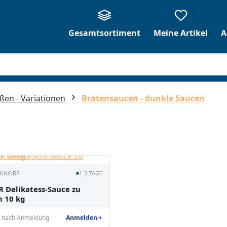
Gesamtsortiment
Meine Artikel
A
ßen - Variationen
Bratensaucen - dunkle Saucen
· KNORR
1-3 TAGE
 Delikatess-Sauce zu
n 10 kg
e nach Anmeldung
Anmelden