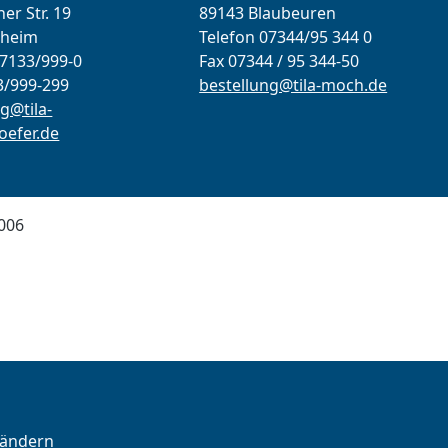
er Str. 19
89143 Blaubeuren
lheim
Telefon 07344/95 344 0
07133/999-0
Fax 07344 / 95 344-50
3/999-299
bestellung@tila-moch.de
g@tila-
efer.de
006
 ändern