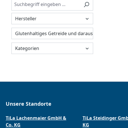
Hersteller
Glutenhaltiges Getreide und daraus hergestellte Er
Kategorien
Unsere Standorte
TiLa Lachenmaier GmbH &
TiLa Steidinger Gm
Co. KG
KG