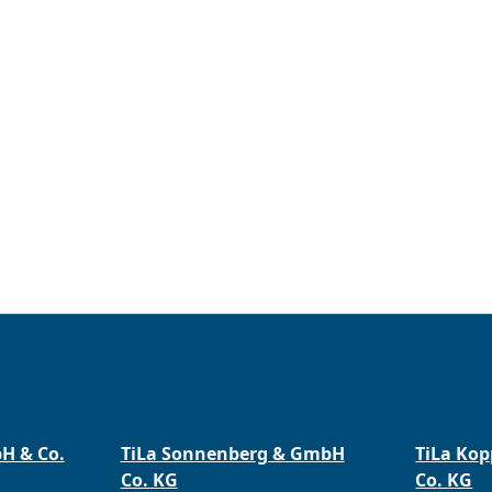
zeugnisse
bH & Co.
TiLa Sonnenberg & GmbH
TiLa Ko
Co. KG
Co. KG