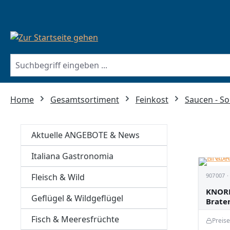
springen
Zur Hauptnavigation springen
Home
Gesamtsortiment
Feinkost
Saucen - So
Aktuelle ANGEBOTE & News
Italiana Gastronomia
Fleisch & Wild
907007 
KNORR
Geflügel & Wildgeflügel
Brate
Fisch & Meeresfrüchte
Preis