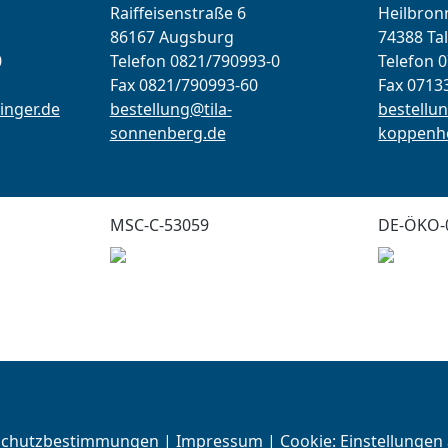
Raiffeisenstraße 6
Heilbronn
86167 Augsburg
74388 Ta
0
Telefon 0821/790993-0
Telefon 
Fax 0821/790993-60
Fax 0713
inger.de
bestellung@tila-
bestellun
sonnenberg.de
koppenho
MSC-C-53059
DE-ÖKO-
schutzbestimmungen
|
Impressum
| Cookie:
Einstellungen