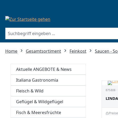
springen
Zur Hauptnavigation springen
Home
Gesamtsortiment
Feinkost
Saucen - So
Aktuelle ANGEBOTE & News
Italiana Gastronomia
Fleisch & Wild
875808 ·
LINDA
Geflügel & Wildgeflügel
Fisch & Meeresfrüchte
Preis