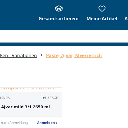
Gesamtsortiment
Meine Artikel
A
ßen - Variationen
Paste, Ajvar, Meerrettich
 LINDA
1-3 TAGE
 Ajvar mild 3/1 2650 ml
e nach Anmeldung
Anmelden