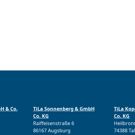
bH & Co.
TiLa Sonnenberg & GmbH
TiLa Ko
Co. KG
Co. KG
Raiffeisenstraße 6
Heilbronn
86167 Augsburg
74388 Ta