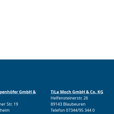
ppenhöfer GmbH &
TiLa Moch GmbH & Co. KG
Helfensteinerstr. 26
er Str. 19
89143 Blaubeuren
lheim
Telefon 07344/95 344 0