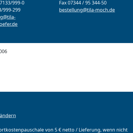
07133/999-0
Fax 07344 / 95 344-50
3/999-299
bestellung@tila-moch.de
g@tila-
efer.de
006
 ändern
portkostenpauschale von 5 € netto / Lieferung, wenn nicht