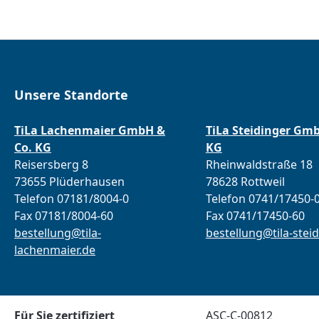
Unsere Standorte
TiLa Lachenmaier GmbH &
TiLa Steidinger Gm
Co. KG
KG
Reisersberg 8
Rheinwaldstraße 18
73655 Plüderhausen
78628 Rottweil
Telefon 07181/8004-0
Telefon 0741/17450-
Fax 07181/8004-60
Fax 0741/17450-60
bestellung@tila-
bestellung@tila-steid
lachenmaier.de
Für Sie zertifiziert
ASC-C-00812