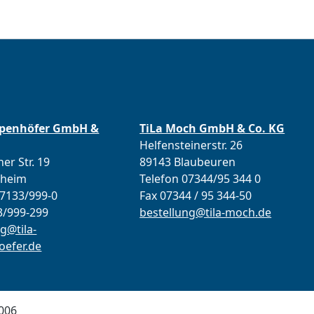
ppenhöfer GmbH &
TiLa Moch GmbH & Co. KG
Helfensteinerstr. 26
er Str. 19
89143 Blaubeuren
lheim
Telefon 07344/95 344 0
07133/999-0
Fax 07344 / 95 344-50
3/999-299
bestellung@tila-moch.de
g@tila-
efer.de
006