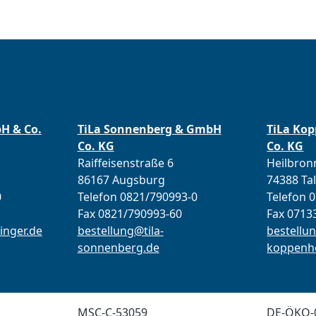
bH & Co.
TiLa Sonnenberg & GmbH
TiLa Ko
Co. KG
Co. KG
Raiffeisenstraße 6
Heilbronn
86167 Augsburg
74388 Ta
0
Telefon 0821/790993-0
Telefon 
Fax 0821/790993-60
Fax 0713
inger.de
bestellung@tila-
bestellun
sonnenberg.de
koppenho
MSC-C-53059
DE-ÖKO-