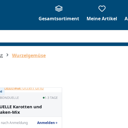
Gesamtsortiment
Meine Artikel
A
st
Wurzelgemüse
hl
· BONDUELLE
1-3 TAGE
ELLE Karotten und
naken-Mix
e nach Anmeldung
Anmelden