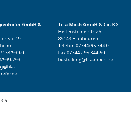
ppenhöfer GmbH &
TiLa Moch GmbH & Co. KG
Helfensteinerstr. 26
er Str. 19
89143 Blaubeuren
lheim
Telefon 07344/95 344 0
07133/999-0
Fax 07344 / 95 344-50
3/999-299
bestellung@tila-moch.de
g@tila-
efer.de
006