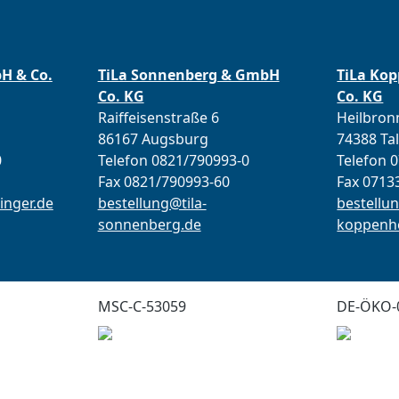
bH & Co.
TiLa Sonnenberg & GmbH
TiLa Ko
Co. KG
Co. KG
Raiffeisenstraße 6
Heilbronn
86167 Augsburg
74388 Ta
0
Telefon 0821/790993-0
Telefon 
Fax 0821/790993-60
Fax 0713
inger.de
bestellung@tila-
bestellun
sonnenberg.de
koppenho
MSC-C-53059
DE-ÖKO-