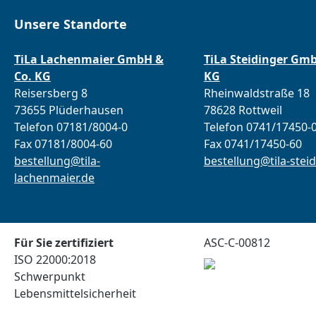
Unsere Standorte
TiLa Lachenmaier GmbH &
TiLa Steidinger Gm
Co. KG
KG
Reisersberg 8
Rheinwaldstraße 18
73655 Plüderhausen
78628 Rottweil
Telefon 07181/8004-0
Telefon 0741/17450-
Fax 07181/8004-60
Fax 0741/17450-60
bestellung@tila-
bestellung@tila-steid
lachenmaier.de
Für Sie zertifiziert
ASC-C-00812
ISO 22000:2018
Schwerpunkt
Lebensmittelsicherheit