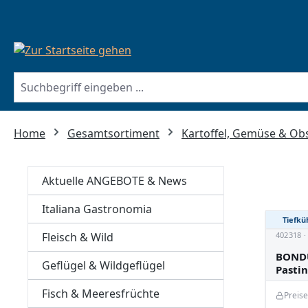
springen
Zur Hauptnavigation springen
Home
Gesamtsortiment
Kartoffel, Gemüse & Ob
Aktuelle ANGEBOTE & News
Italiana Gastronomia
Tiefkü
Fleisch & Wild
402318 
BONDU
Geflügel & Wildgeflügel
Pasti
Fisch & Meeresfrüchte
Preis