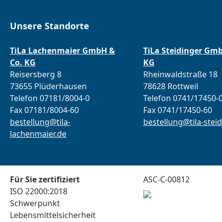
Unsere Standorte
TiLa Lachenmaier GmbH &
TiLa Steidinger Gm
Co. KG
KG
Reisersberg 8
Rheinwaldstraße 18
73655 Plüderhausen
78628 Rottweil
Telefon 07181/8004-0
Telefon 0741/17450-
Fax 07181/8004-60
Fax 0741/17450-60
bestellung@tila-
bestellung@tila-steid
lachenmaier.de
Für Sie zertifiziert
ASC-C-00812
ISO 22000:2018
Schwerpunkt
Lebensmittelsicherheit