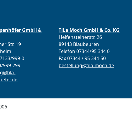
ppenhöfer GmbH &
TiLa Moch GmbH & Co. KG
Helfensteinerstr. 26
er Str. 19
89143 Blaubeuren
lheim
Telefon 07344/95 344 0
07133/999-0
Fax 07344 / 95 344-50
3/999-299
bestellung@tila-moch.de
g@tila-
efer.de
006