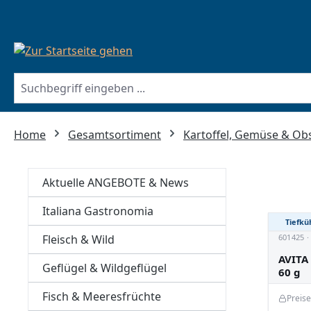
springen
Zur Hauptnavigation springen
Home
Gesamtsortiment
Kartoffel, Gemüse & Ob
Aktuelle ANGEBOTE & News
Italiana Gastronomia
Tiefkü
Fleisch & Wild
601425 ·
AVITA
Geflügel & Wildgeflügel
60 g
Fisch & Meeresfrüchte
Preis