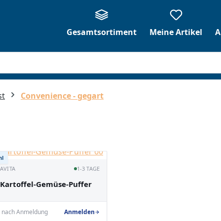
Gesamtsortiment
Meine Artikel
A
st
Convenience - gegart
hl
 AVITA
1-3 TAGE
 Kartoffel-Gemüse-Puffer
e nach Anmeldung
Anmelden