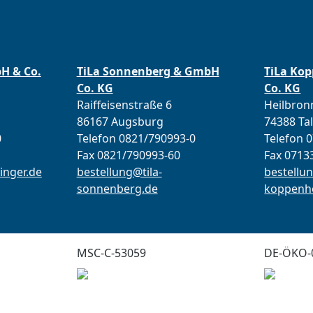
bH & Co.
TiLa Sonnenberg & GmbH
TiLa Ko
Co. KG
Co. KG
Raiffeisenstraße 6
Heilbronn
86167 Augsburg
74388 Ta
0
Telefon 0821/790993-0
Telefon 
Fax 0821/790993-60
Fax 0713
inger.de
bestellung@tila-
bestellun
sonnenberg.de
koppenho
MSC-C-53059
DE-ÖKO-