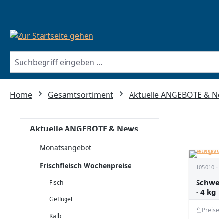
springen
Zur Hauptnavigation springen
Home
Gesamtsortiment
Aktuelle ANGEBOTE & 
Aktuelle ANGEBOTE & News
Monatsangebot
Frischfleisch Wochenpreise
105010 ·
Schwe
Fisch
- 4 kg
Geflügel
Preis
Kalb