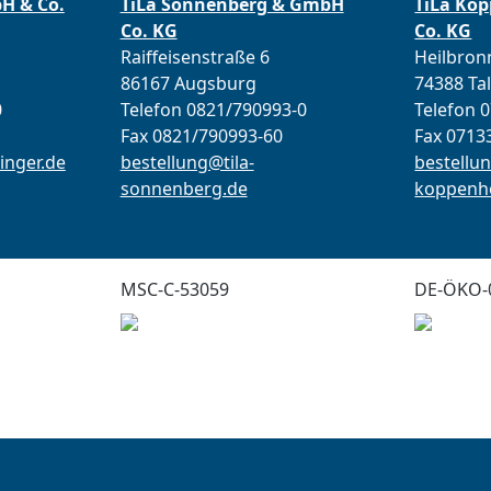
bH & Co.
TiLa Sonnenberg & GmbH
TiLa Ko
Co. KG
Co. KG
Raiffeisenstraße 6
Heilbronn
86167 Augsburg
74388 Ta
0
Telefon 0821/790993-0
Telefon 
Fax 0821/790993-60
Fax 0713
inger.de
bestellung@tila-
bestellun
sonnenberg.de
koppenho
MSC-C-53059
DE-ÖKO-