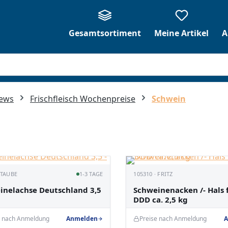
Gesamtsortiment
Meine Artikel
A
News
Frischfleisch Wochenpreise
Schwein
 TAUBE
1-3 TAGE
105310 · FRITZ
inelachse Deutschland 3,5
Schweinenacken /- Hals 
DDD ca. 2,5 kg
e nach Anmeldung
Anmelden
Preise nach Anmeldung
A