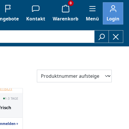
0
ngebote
Kontakt
Warenkorb
Menü
Login
1-3 TAGE
frisch
nmelden