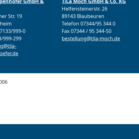
ppenhöfer GmbH &
TiLa Moch GmbH & Co. KG
Helfensteinerstr. 26
er Str. 19
89143 Blaubeuren
lheim
Telefon 07344/95 344 0
07133/999-0
Fax 07344 / 95 344-50
3/999-299
bestellung@tila-moch.de
g@tila-
efer.de
006