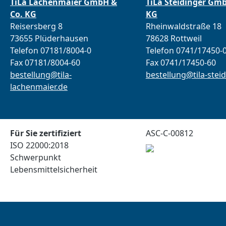
TiLa Lachenmaier GmbH &
TiLa Steidinger Gm
Co. KG
KG
Reisersberg 8
Rheinwaldstraße 18
73655 Plüderhausen
78628 Rottweil
Telefon 07181/8004-0
Telefon 0741/17450-
Fax 07181/8004-60
Fax 0741/17450-60
bestellung@tila-
bestellung@tila-steid
lachenmaier.de
Für Sie zertifiziert
ASC-C-00812
ISO 22000:2018
Schwerpunkt
Lebensmittelsicherheit