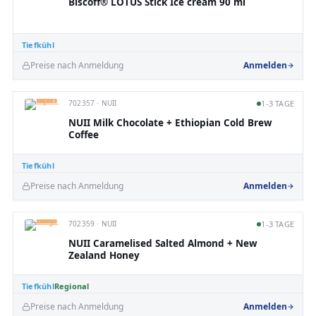
Biscoff® LOTUS Stick Ice cream 90 ml
Tiefkühl
Preise nach Anmeldung
Anmelden
702357 · NUII
1-3 TAGE
NUII Milk Chocolate + Ethiopian Cold Brew
Coffee
Tiefkühl
Preise nach Anmeldung
Anmelden
702359 · NUII
1-3 TAGE
NUII Caramelised Salted Almond + New
Zealand Honey
Tiefkühl
Regional
Preise nach Anmeldung
Anmelden