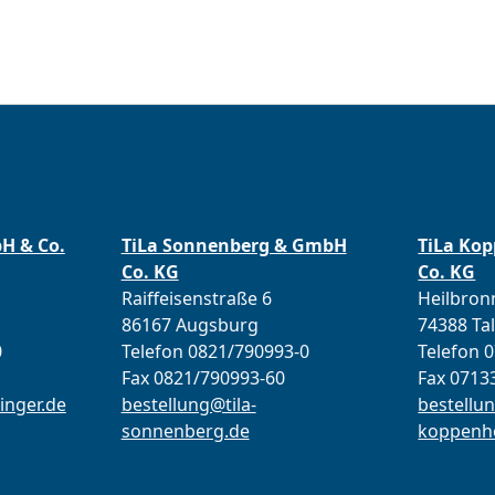
bH & Co.
TiLa Sonnenberg & GmbH
TiLa Ko
Co. KG
Co. KG
Raiffeisenstraße 6
Heilbronn
86167 Augsburg
74388 Ta
0
Telefon 0821/790993-0
Telefon 
Fax 0821/790993-60
Fax 0713
inger.de
bestellung@tila-
bestellun
sonnenberg.de
koppenho