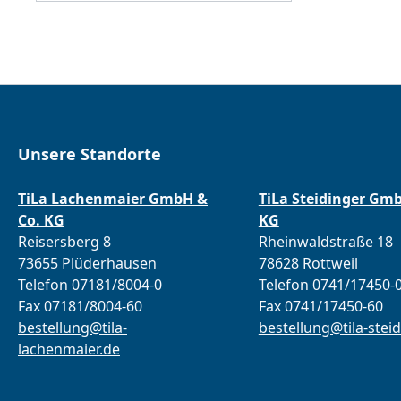
Unsere Standorte
TiLa Lachenmaier GmbH &
TiLa Steidinger Gm
Co. KG
KG
Reisersberg 8
Rheinwaldstraße 18
73655 Plüderhausen
78628 Rottweil
Telefon 07181/8004-0
Telefon 0741/17450-
Fax 07181/8004-60
Fax 0741/17450-60
bestellung@tila-
bestellung@tila-steid
lachenmaier.de