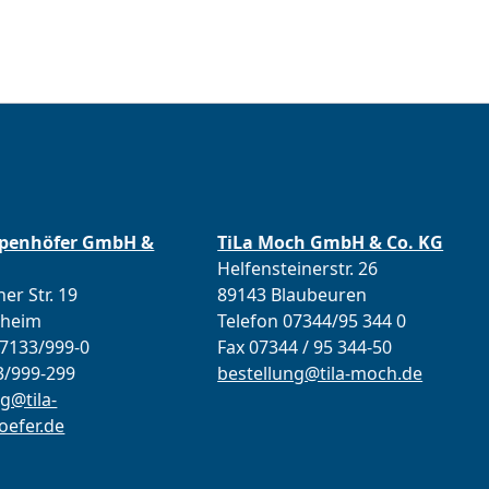
ppenhöfer GmbH &
TiLa Moch GmbH & Co. KG
Helfensteinerstr. 26
er Str. 19
89143 Blaubeuren
lheim
Telefon 07344/95 344 0
07133/999-0
Fax 07344 / 95 344-50
3/999-299
bestellung@tila-moch.de
g@tila-
efer.de