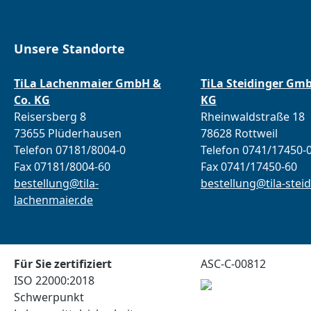
Unsere Standorte
TiLa Lachenmaier GmbH &
TiLa Steidinger Gm
Co. KG
KG
Reisersberg 8
Rheinwaldstraße 18
73655 Plüderhausen
78628 Rottweil
Telefon 07181/8004-0
Telefon 0741/17450-
Fax 07181/8004-60
Fax 0741/17450-60
bestellung@tila-
bestellung@tila-steid
lachenmaier.de
Für Sie zertifiziert
ASC-C-00812
ISO 22000:2018
Schwerpunkt