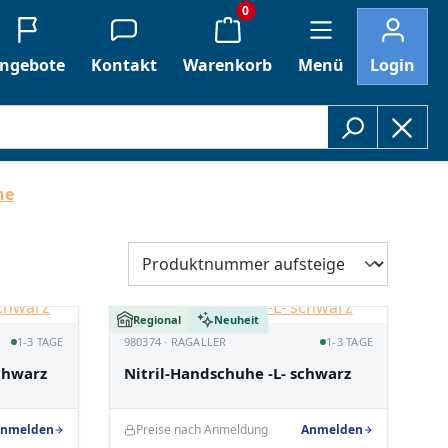
0
ngebote
Kontakt
Warenkorb
Menü
Login
he
Regional
Neuheit
1-3 TAGE
980374 · RAGALLER
1-3 TAGE
chwarz
Nitril-Handschuhe -L- schwarz
nmelden
Preise nach Anmeldung
Anmelden