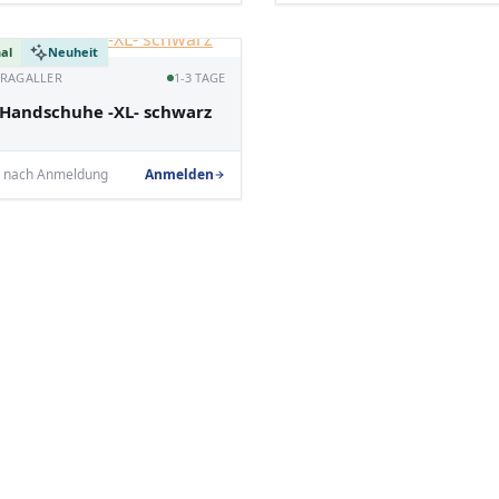
al
Neuheit
· RAGALLER
1-3 TAGE
l-Handschuhe -XL- schwarz
e nach Anmeldung
Anmelden