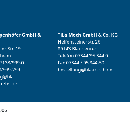
ppenhöfer GmbH &
TiLa Moch GmbH & Co. KG
Helfensteinerstr. 26
er Str. 19
89143 Blaubeuren
lheim
Telefon 07344/95 344 0
07133/999-0
Fax 07344 / 95 344-50
3/999-299
bestellung@tila-moch.de
g@tila-
efer.de
006