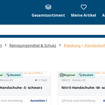
Gesamtsortiment
Meine Artikel
A
n
Reinigungsmittel & Schutz
Kleidung + Handschu
al
Neuheit
Regional
Neuheit
· RAGALLER
1-3 TAGE
980373 · RAGALLER
-Handschuhe -S- schwarz
Nitril-Handschuhe -M- s
e nach Anmeldung
Anmelden
Preise nach Anmeldung
A