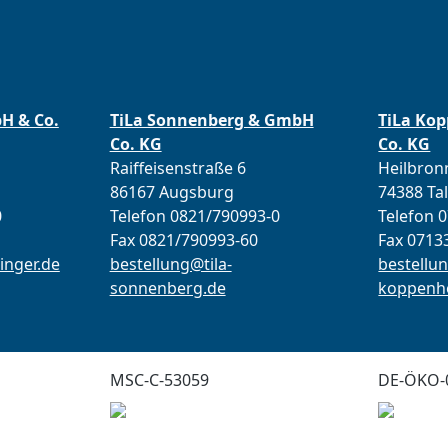
bH & Co.
TiLa Sonnenberg & GmbH
TiLa Ko
Co. KG
Co. KG
Raiffeisenstraße 6
Heilbronn
86167 Augsburg
74388 Ta
0
Telefon 0821/790993-0
Telefon 
Fax 0821/790993-60
Fax 0713
inger.de
bestellung@tila-
bestellun
sonnenberg.de
koppenho
MSC-C-53059
DE-ÖKO-