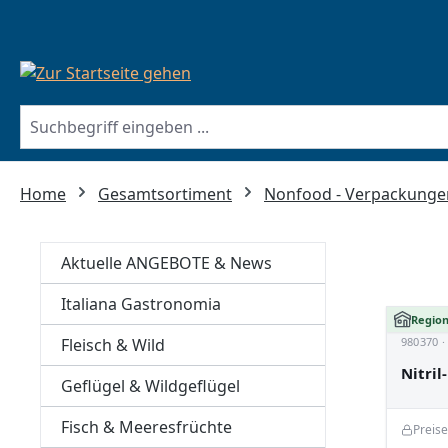
springen
Zur Hauptnavigation springen
Home
Gesamtsortiment
Nonfood - Verpackunge
Aktuelle ANGEBOTE & News
Italiana Gastronomia
Region
Fleisch & Wild
980370 
Nitril
Geflügel & Wildgeflügel
Fisch & Meeresfrüchte
Preis