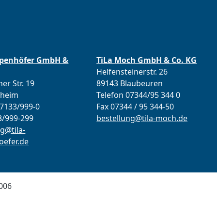
ppenhöfer GmbH &
TiLa Moch GmbH & Co. KG
Helfensteinerstr. 26
er Str. 19
89143 Blaubeuren
lheim
Telefon 07344/95 344 0
07133/999-0
Fax 07344 / 95 344-50
3/999-299
bestellung@tila-moch.de
g@tila-
efer.de
006