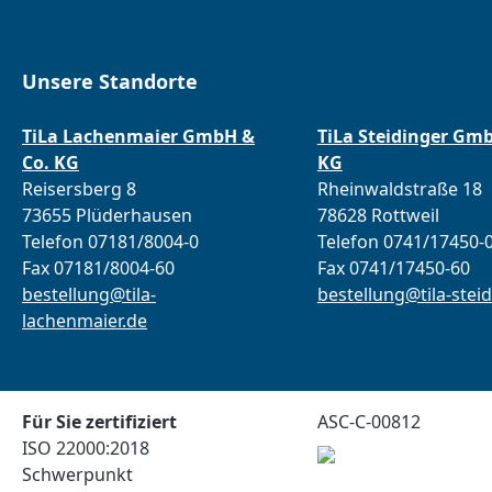
Unsere Standorte
TiLa Lachenmaier GmbH &
TiLa Steidinger Gm
Co. KG
KG
Reisersberg 8
Rheinwaldstraße 18
73655 Plüderhausen
78628 Rottweil
Telefon 07181/8004-0
Telefon 0741/17450-
Fax 07181/8004-60
Fax 0741/17450-60
bestellung@tila-
bestellung@tila-steid
lachenmaier.de
Für Sie zertifiziert
ASC-C-00812
ISO 22000:2018
Schwerpunkt