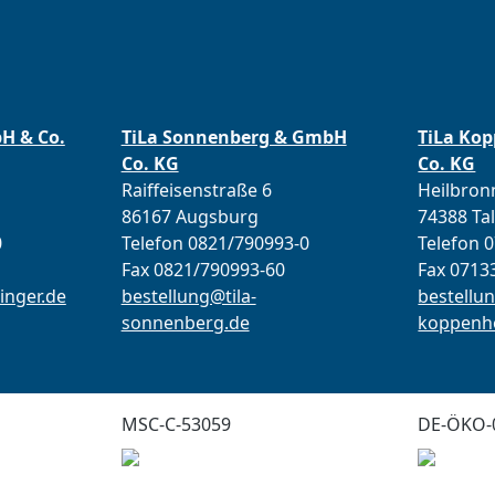
bH & Co.
TiLa Sonnenberg & GmbH
TiLa Ko
Co. KG
Co. KG
Raiffeisenstraße 6
Heilbronn
86167 Augsburg
74388 Ta
0
Telefon 0821/790993-0
Telefon 
Fax 0821/790993-60
Fax 0713
inger.de
bestellung@tila-
bestellun
sonnenberg.de
koppenho
MSC-C-53059
DE-ÖKO-