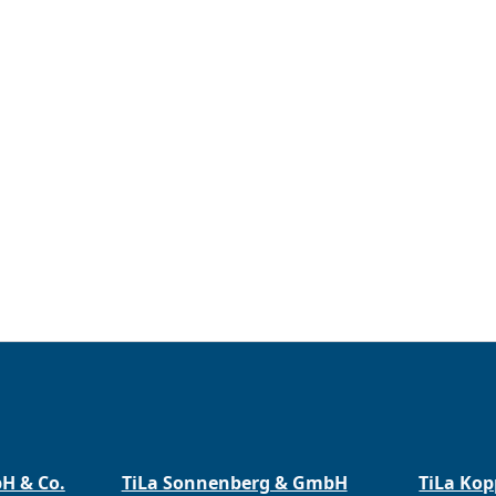
bH & Co.
TiLa Sonnenberg & GmbH
TiLa Ko