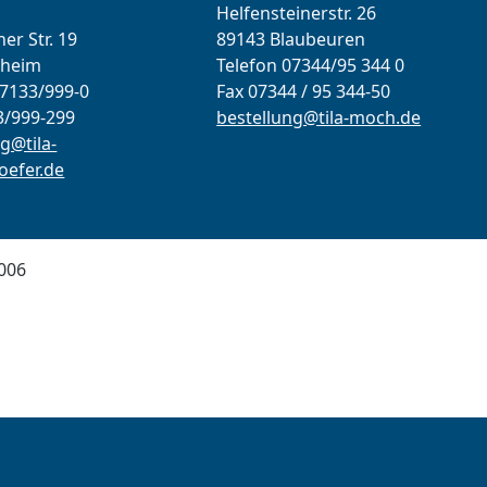
Helfensteinerstr. 26
er Str. 19
89143 Blaubeuren
lheim
Telefon 07344/95 344 0
07133/999-0
Fax 07344 / 95 344-50
3/999-299
bestellung@tila-moch.de
g@tila-
efer.de
006