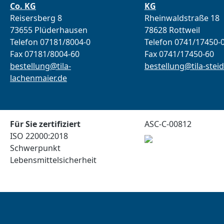
Co. KG
KG
Reisersberg 8
Rheinwaldstraße 18
73655 Plüderhausen
78628 Rottweil
Telefon 07181/8004-0
Telefon 0741/17450-
Fax 07181/8004-60
Fax 0741/17450-60
bestellung@tila-
bestellung@tila-steid
lachenmaier.de
Für Sie zertifiziert
ASC-C-00812
ISO 22000:2018
Schwerpunkt
Lebensmittelsicherheit