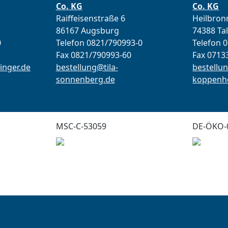
Co. KG
Co. KG
Raiffeisenstraße 6
Heilbronn
86167 Augsburg
74388 Ta
0
Telefon 0821/790993-0
Telefon 
Fax 0821/790993-60
Fax 0713
inger.de
bestellung@tila-
bestellun
sonnenberg.de
koppenho
MSC-C-53059
DE-ÖKO-