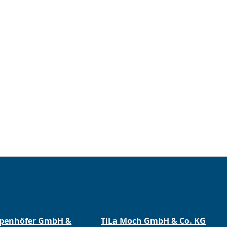
ppenhöfer GmbH &
TiLa Moch GmbH & Co. KG