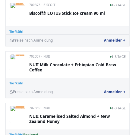
700373 · BISCOFF
1-3 TAGE
Biscoff® LOTUS Stick Ice cream 90 ml
Tiefkühl
Preise nach Anmeldung
Anmelden
702357 · NUII
1-3 TAGE
NUII Milk Chocolate + Ethiopian Cold Brew
Coffee
Tiefkühl
Preise nach Anmeldung
Anmelden
702359 · NUII
1-3 TAGE
NUII Caramelised Salted Almond + New
Zealand Honey
Tiefkühl
Regional