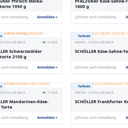
GRAF Pfirsich Melba-
PFALZGRAF Käse-Sahne-T
torte 1950 g
1800 g
e nach Anmeldung
Anmelden
Preise nach Anmeldung
A
hl
Tiefkühl
· SCHÖLLER BACK
1-3 TAGE
485070 · SCHÖLLER BACK
LER Schwarzwälder
SCHÖLLER Käse-Sahne-To
torte 2150 g
e nach Anmeldung
Anmelden
Preise nach Anmeldung
A
hl
Tiefkühl
· SCHÖLLER BACK
1-3 TAGE
485150 · SCHÖLLER BACK
LER Mandarinen-Käse-
SCHÖLLER Frankfurter K
 Torte
e nach Anmeldung
Anmelden
Preise nach Anmeldung
A