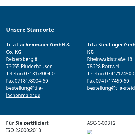
Unsere Standorte
TiLa Lachenmaier GmbH &
TiLa Steidinger Gm
Co. KG
KG
Reisersberg 8
Rheinwaldstraße 18
73655 Plüderhausen
78628 Rottweil
Telefon 07181/8004-0
Telefon 0741/17450-
Fax 07181/8004-60
Fax 0741/17450-60
bestellung@tila-
bestellung@tila-steid
lachenmaier.de
Für Sie zertifiziert
ASC-C-00812
ISO 22000:2018