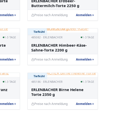
orte
ERLENBACHER Erdbeer-
Buttermilch-Torte 2250 g
nmelden
Preise nach Anmeldung
Anmelden
Tiefkühl
1-3 TAGE
485082 · ERLENBACHER
1-3 TAGE
rte
ERLENBACHER Himbeer-Käse-
Sahne-Torte 2200 g
nmelden
Preise nach Anmeldung
Anmelden
Tiefkühl
1-3 TAGE
485186 · ERLENBACHER
1-3 TAGE
ranz
ERLENBACHER Birne Helene
Torte 2350 g
nmelden
Preise nach Anmeldung
Anmelden