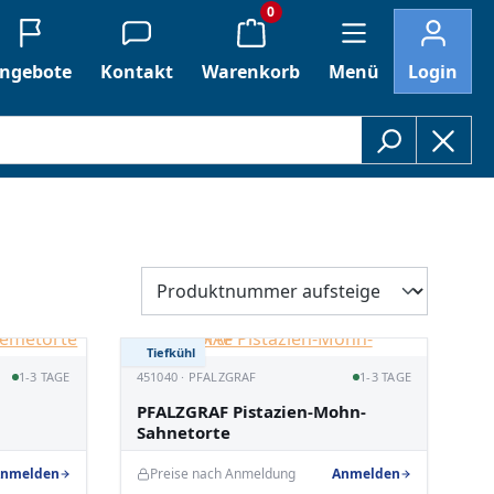
0
ngebote
Kontakt
Warenkorb
Menü
Login
Tiefkühl
1-3 TAGE
451040 · PFALZGRAF
1-3 TAGE
PFALZGRAF Pistazien-Mohn-
Sahnetorte
nmelden
Preise nach Anmeldung
Anmelden