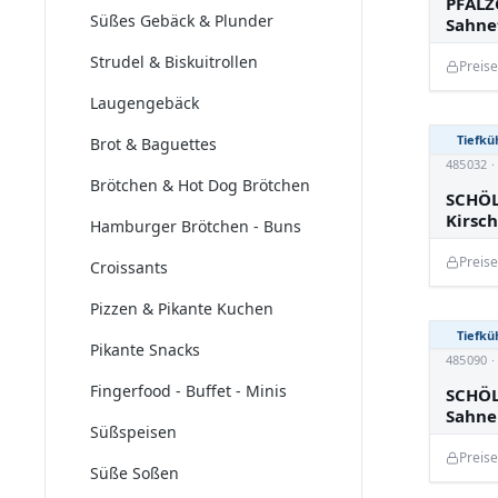
PFALZ
Süßes Gebäck & Plunder
Sahne
Strudel & Biskuitrollen
Preis
Laugengebäck
Tiefkü
Brot & Baguettes
485032 
Brötchen & Hot Dog Brötchen
SCHÖL
Kirsch
Hamburger Brötchen - Buns
Preis
Croissants
Pizzen & Pikante Kuchen
Tiefkü
Pikante Snacks
485090 
Fingerfood - Buffet - Minis
SCHÖL
Sahne
Süßspeisen
Preis
Süße Soßen