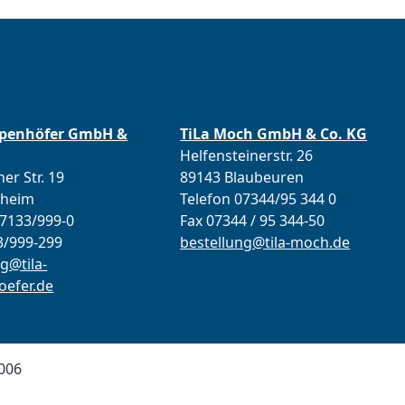
ppenhöfer GmbH &
TiLa Moch GmbH & Co. KG
Helfensteinerstr. 26
er Str. 19
89143 Blaubeuren
lheim
Telefon 07344/95 344 0
07133/999-0
Fax 07344 / 95 344-50
3/999-299
bestellung@tila-moch.de
g@tila-
efer.de
006