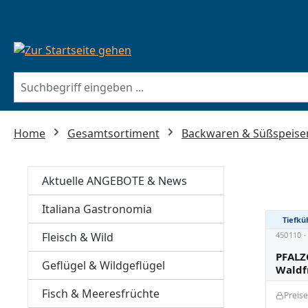
springen
Zur Hauptnavigation springen
Home
Gesamtsortiment
Backwaren & Süßspeise
Aktuelle ANGEBOTE & News
Italiana Gastronomia
Tiefkü
Fleisch & Wild
450110 
PFALZ
Geflügel & Wildgeflügel
Waldf
Fisch & Meeresfrüchte
Preis