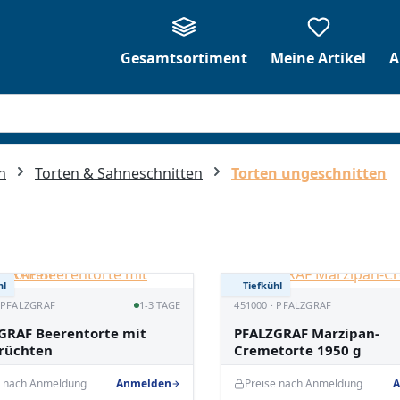
Gesamtsortiment
Meine Artikel
A
n
Torten & Sahneschnitten
Torten ungeschnitten
hl
Tiefkühl
· PFALZGRAF
1-3 TAGE
451000 · PFALZGRAF
GRAF Beerentorte mit
PFALZGRAF Marzipan-
rüchten
Cremetorte 1950 g
e nach Anmeldung
Anmelden
Preise nach Anmeldung
A