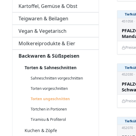
Kartoffel, Gemüse & Obst
Tiefkü
Teigwaren & Beilagen
451058 
PFALZ
Vegan & Vegetarisch
Manda
Molkereiprodukte & Eier
Preis
Backwaren & Süßspeisen
Torten & Sahneschnitten
Tiefkü
452030 
Sahneschnitten vorgeschnitten
PFALZ
Torten vorgeschnitten
Schwa
Torten ungeschnitten
Preis
Törtchen in Portionen
Tiramisu & Profiterol
Tiefkü
452070 
Kuchen & Zöpfe