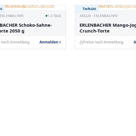
hl
Tiefkühl
· ERLENBACHER
1-3 TAGE
485228 · ERLENBACHER
BACHER Schoko-Sahne-
ERLENBACHER Mango-Jog
orte 2050 g
Crunch-Torte
e nach Anmeldung
Anmelden
Preise nach Anmeldung
A