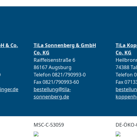
bH & Co.
TiLa Sonnenberg & GmbH
TiLa Ko
Co. KG
Co. KG
Raiffeisenstraße 6
Heilbronn
86167 Augsburg
74388 Ta
0
Telefon 0821/790993-0
Telefon 
Fax 0821/790993-60
Fax 0713
inger.de
bestellung@tila-
bestellun
sonnenberg.de
koppenho
MSC-C-53059
DE-ÖKO-