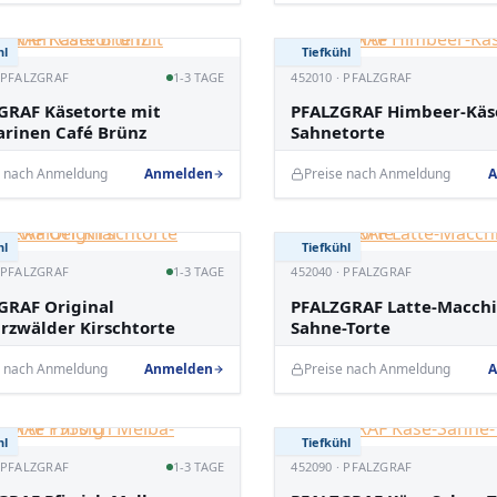
hl
Tiefkühl
· PFALZGRAF
1-3 TAGE
452010 · PFALZGRAF
GRAF Käsetorte mit
PFALZGRAF Himbeer-Käs
rinen Café Brünz
Sahnetorte
e nach Anmeldung
Anmelden
Preise nach Anmeldung
A
hl
Tiefkühl
· PFALZGRAF
1-3 TAGE
452040 · PFALZGRAF
GRAF Original
PFALZGRAF Latte-Macchi
rzwälder Kirschtorte
Sahne-Torte
e nach Anmeldung
Anmelden
Preise nach Anmeldung
A
hl
Tiefkühl
· PFALZGRAF
1-3 TAGE
452090 · PFALZGRAF