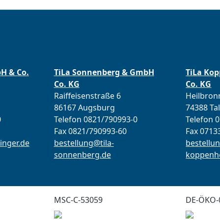
bH & Co.
TiLa Sonnenberg & GmbH
TiLa Ko
Co. KG
Co. KG
Raiffeisenstraße 6
Heilbronn
86167 Augsburg
74388 Ta
0
Telefon 0821/790993-0
Telefon 
Fax 0821/790993-60
Fax 0713
inger.de
bestellung@tila-
bestellun
sonnenberg.de
koppenho
MSC-C-53059
DE-ÖKO-