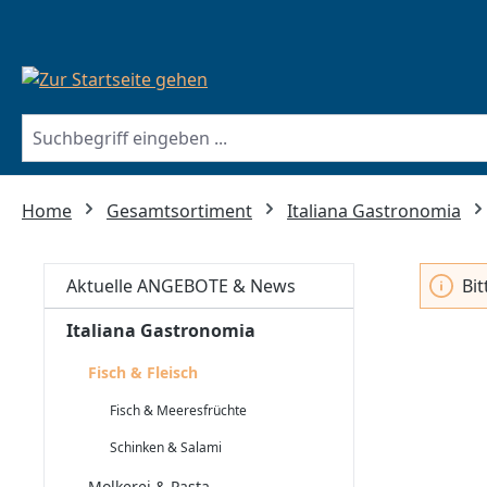
springen
Zur Hauptnavigation springen
Home
Gesamtsortiment
Italiana Gastronomia
Aktuelle ANGEBOTE & News
Bi
Italiana Gastronomia
Fisch & Fleisch
Fisch & Meeresfrüchte
Schinken & Salami
Molkerei & Pasta