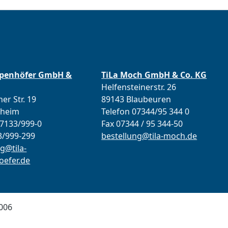
ppenhöfer GmbH &
TiLa Moch GmbH & Co. KG
Helfensteinerstr. 26
er Str. 19
89143 Blaubeuren
lheim
Telefon 07344/95 344 0
07133/999-0
Fax 07344 / 95 344-50
3/999-299
bestellung@tila-moch.de
g@tila-
efer.de
006