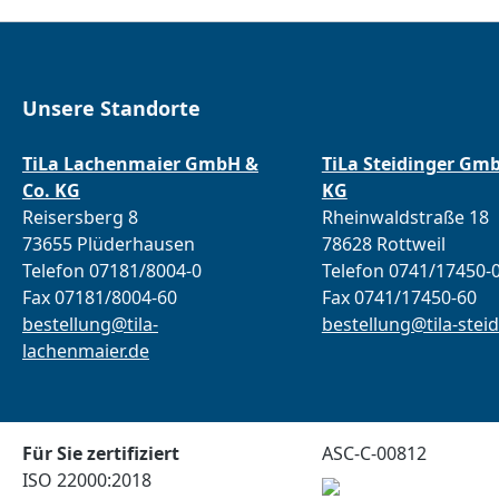
Unsere Standorte
TiLa Lachenmaier GmbH &
TiLa Steidinger Gm
Co. KG
KG
Reisersberg 8
Rheinwaldstraße 18
73655 Plüderhausen
78628 Rottweil
Telefon 07181/8004-0
Telefon 0741/17450-
Fax 07181/8004-60
Fax 0741/17450-60
bestellung@tila-
bestellung@tila-steid
lachenmaier.de
Für Sie zertifiziert
ASC-C-00812
ISO 22000:2018