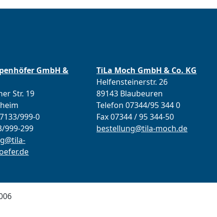
ppenhöfer GmbH &
TiLa Moch GmbH & Co. KG
Helfensteinerstr. 26
er Str. 19
89143 Blaubeuren
lheim
Telefon 07344/95 344 0
07133/999-0
Fax 07344 / 95 344-50
3/999-299
bestellung@tila-moch.de
g@tila-
efer.de
006