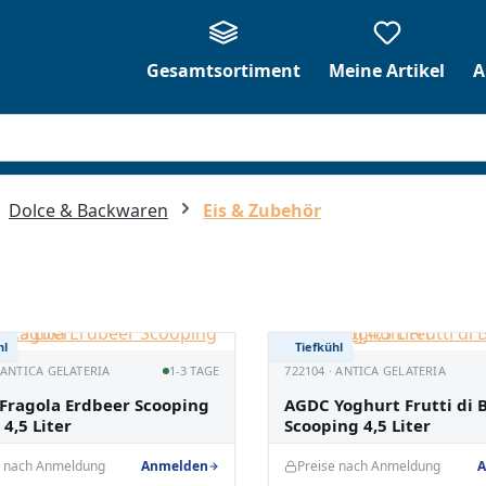
Gesamtsortiment
Meine Artikel
A
Dolce & Backwaren
Eis & Zubehör
hl
Tiefkühl
· ANTICA GELATERIA
1-3 TAGE
722104 · ANTICA GELATERIA
Fragola Erdbeer Scooping
AGDC Yoghurt Frutti di 
4,5 Liter
Scooping 4,5 Liter
e nach Anmeldung
Anmelden
Preise nach Anmeldung
A