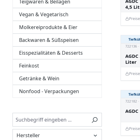
AGDC V
Teigwaren & Beilagen
4,5 Li
Vegan & Vegetarisch
Preis
Molkereiprodukte & Eier
Backwaren & Süßspeisen
Tiefkü
722136 
Eisspezialitäten & Desserts
AGDC S
Liter
Feinkost
Preis
Getränke & Wein
Nonfood - Verpackungen
Tiefkü
722182 
AGDC 
Preis
Hersteller