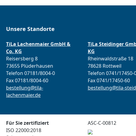
Unsere Standorte
TiLa Lachenmaier GmbH &
TiLa Steidinger Gm
Co. KG
KG
Reisersberg 8
Rheinwaldstraße 18
73655 Plüderhausen
78628 Rottweil
Telefon 07181/8004-0
Telefon 0741/17450-
Fax 07181/8004-60
Fax 0741/17450-60
bestellung@tila-
bestellung@tila-steid
lachenmaier.de
Für Sie zertifiziert
ASC-C-00812
ISO 22000:2018