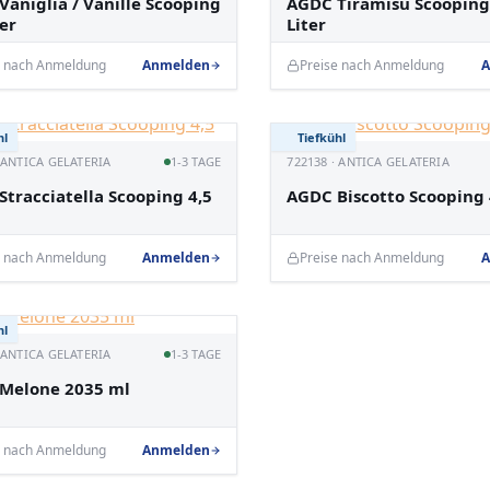
aniglia / Vanille Scooping
AGDC Tiramisu Scooping
ter
Liter
e nach Anmeldung
Anmelden
Preise nach Anmeldung
A
hl
Tiefkühl
· ANTICA GELATERIA
1-3 TAGE
722138 · ANTICA GELATERIA
tracciatella Scooping 4,5
AGDC Biscotto Scooping 4
e nach Anmeldung
Anmelden
Preise nach Anmeldung
A
hl
· ANTICA GELATERIA
1-3 TAGE
Melone 2035 ml
e nach Anmeldung
Anmelden