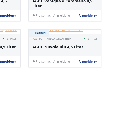
 4,5
AGDC Vaniglia e Caramello 4,5
Liter
nmelden
Preise nach Anmeldung
Anmelden
Tiefkühl
1-3 TAGE
722150 · ANTICA GELATERIA
1-3 TAGE
,5 Liter
AGDC Nuvola Blu 4,5 Liter
nmelden
Preise nach Anmeldung
Anmelden