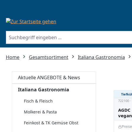
springen
Zur Hauptnavigation springen
Home
Gesamtsortiment
Italiana Gastronomia
Aktuelle ANGEBOTE & News
Italiana Gastronomia
Tiefkü
Fisch & Fleisch
722100 
AGDC 
Molkerei & Pasta
vegan 
Feinkost & TK Gemüse Obst
Preis