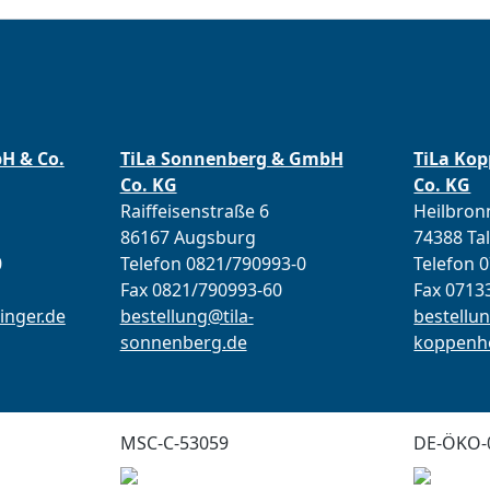
bH & Co.
TiLa Sonnenberg & GmbH
TiLa Ko
Co. KG
Co. KG
Raiffeisenstraße 6
Heilbronn
86167 Augsburg
74388 Ta
0
Telefon 0821/790993-0
Telefon 
Fax 0821/790993-60
Fax 0713
inger.de
bestellung@tila-
bestellun
sonnenberg.de
koppenho
MSC-C-53059
DE-ÖKO-