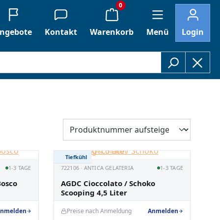
0
ngebote
Kontakt
Warenkorb
Menü
Login
Tiefkühl
1-3 TAGE
722106 · ANTICA GELATERIA
1-3 TAGE
Bosco
AGDC Cioccolato / Schoko
Scooping 4,5 Liter
nmelden
Preise nach Anmeldung
Anmelden