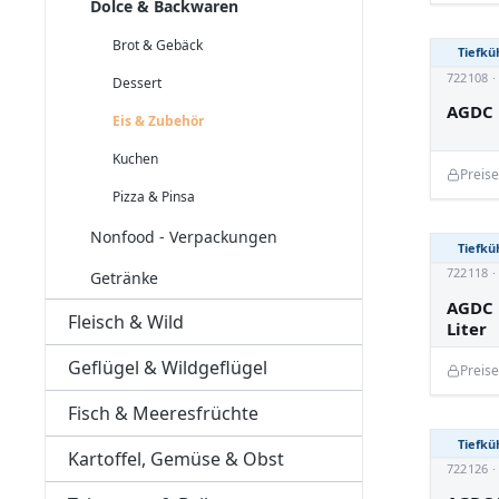
Dolce & Backwaren
Brot & Gebäck
Tiefkü
722108 
Dessert
AGDC 
Eis & Zubehör
Kuchen
Preis
Pizza & Pinsa
Nonfood - Verpackungen
Tiefkü
722118 
Getränke
AGDC 
Fleisch & Wild
Liter
Geflügel & Wildgeflügel
Preis
Fisch & Meeresfrüchte
Tiefkü
Kartoffel, Gemüse & Obst
722126 