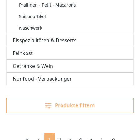
Prallinen - Petit - Macarons
Saisonartikel
Naschwerk
Eisspezialitäten & Desserts
Feinkost
Getränke & Wein
Nonfood - Verpackungen
Produkte filtern
Seite
Seite
Seite
Seite
Seite
1
2
3
4
5