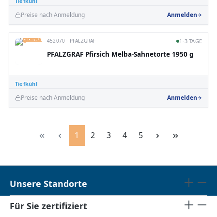
Tiefkühl
Preise nach Anmeldung
Anmelden
452070 · PFALZGRAF
1-3 TAGE
PFALZGRAF Pfirsich Melba-Sahnetorte 1950 g
Tiefkühl
Preise nach Anmeldung
Anmelden
Seite
Seite
Seite
Seite
Seite
1
2
3
4
5
Unsere Standorte
Für Sie zertifiziert